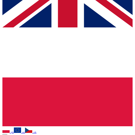
pln
eur
czk