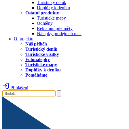
Turistický deník
Doplňky k deníku
Ostatní produkty
Turistické mapy
Odměny
Reklamní předměty
Nálepky prodejních míst
O projektu
Náš příběh
Turistický deník
Turistické vizitky
Fotonálepky
Turistické mapy
Doplňky k deníku
Pomáháme
Přihlášení