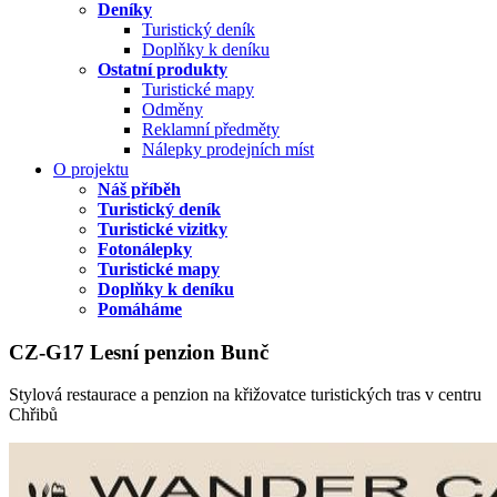
Deníky
Turistický deník
Doplňky k deníku
Ostatní produkty
Turistické mapy
Odměny
Reklamní předměty
Nálepky prodejních míst
O projektu
Náš příběh
Turistický deník
Turistické vizitky
Fotonálepky
Turistické mapy
Doplňky k deníku
Pomáháme
CZ-G17 Lesní penzion Bunč
Stylová restaurace a penzion na křižovatce turistických tras v centru
Chřibů