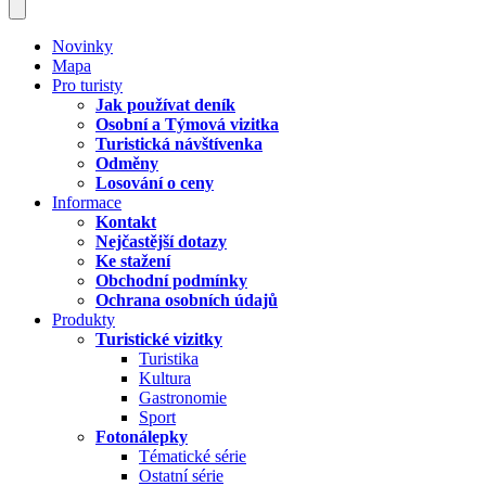
Novinky
Mapa
Pro turisty
Jak používat deník
Osobní a Týmová vizitka
Turistická návštívenka
Odměny
Losování o ceny
Informace
Kontakt
Nejčastější dotazy
Ke stažení
Obchodní podmínky
Ochrana osobních údajů
Produkty
Turistické vizitky
Turistika
Kultura
Gastronomie
Sport
Fotonálepky
Tématické série
Ostatní série