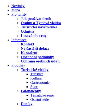
Novinky
Mapa
Pro turisty
Jak používat deník
Osobní a Týmová vizitka
Turistická návštívenka
Odměny
Losování o ceny
Informace
Kontakt
Nejčastější dotazy
Ke stažení
Obchodní podmínky
Ochrana osobních údajů
Produkty
Turistické vizitky
Turistika
Kultura
Gastronomie
Sport
Fotonálepky
Tématické série
Ostatní série
Deníky