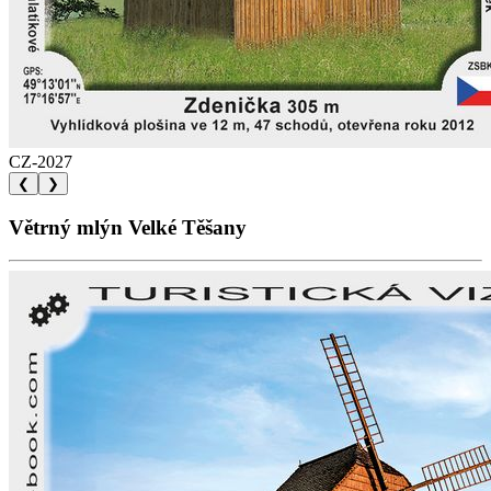
CZ-2027
❮
❯
Větrný mlýn Velké Těšany