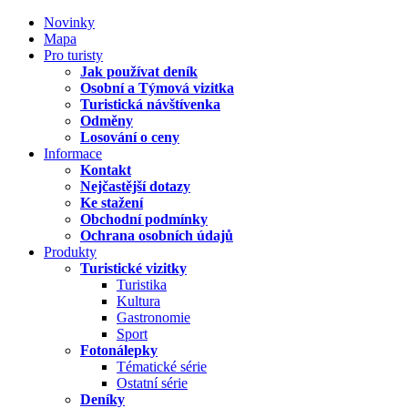
Novinky
Mapa
Pro turisty
Jak používat deník
Osobní a Týmová vizitka
Turistická návštívenka
Odměny
Losování o ceny
Informace
Kontakt
Nejčastější dotazy
Ke stažení
Obchodní podmínky
Ochrana osobních údajů
Produkty
Turistické vizitky
Turistika
Kultura
Gastronomie
Sport
Fotonálepky
Tématické série
Ostatní série
Deníky