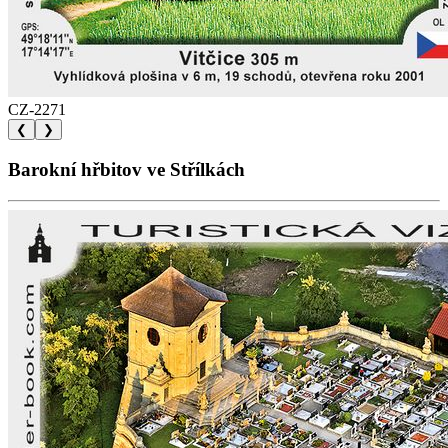
CZ-2271
❮
❯
Barokní hřbitov ve Střílkách