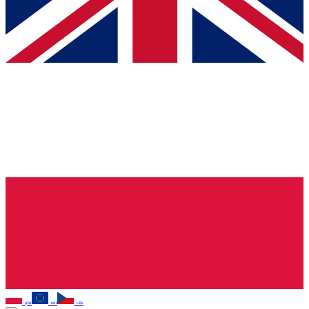
pln
eur
czk