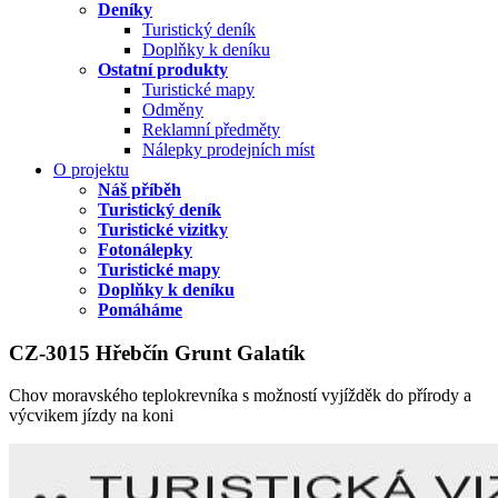
Deníky
Turistický deník
Doplňky k deníku
Ostatní produkty
Turistické mapy
Odměny
Reklamní předměty
Nálepky prodejních míst
O projektu
Náš příběh
Turistický deník
Turistické vizitky
Fotonálepky
Turistické mapy
Doplňky k deníku
Pomáháme
CZ-3015 Hřebčín Grunt Galatík
Chov moravského teplokrevníka s možností vyjížděk do přírody a
výcvikem jízdy na koni