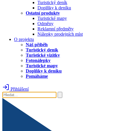
Turistický deník
Doplňky k deníku
Ostatní produkty
Turistické mapy
Odměny
Reklamní předměty
Nálepky prodejních míst
O projektu
Náš příběh
Turistický deník
Turistické vizitky
Fotonálepky
Turistické mapy
Doplňky k deníku
Pomáháme
Přihlášení