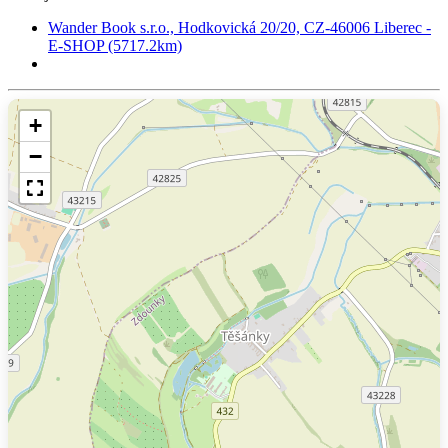
Wander Book s.r.o., Hodkovická 20/20, CZ-46006 Liberec -
E-SHOP (5717.2km)
+
−