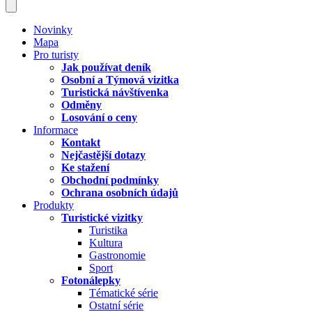
Novinky
Mapa
Pro turisty
Jak používat deník
Osobní a Týmová vizitka
Turistická návštívenka
Odměny
Losování o ceny
Informace
Kontakt
Nejčastější dotazy
Ke stažení
Obchodní podmínky
Ochrana osobních údajů
Produkty
Turistické vizitky
Turistika
Kultura
Gastronomie
Sport
Fotonálepky
Tématické série
Ostatní série