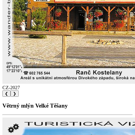
CZ-2027
❮
❯
Větrný mlýn Velké Těšany