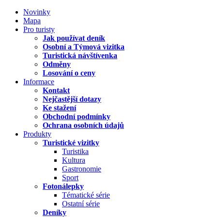
Novinky
Mapa
Pro turisty
Jak používat deník
Osobní a Týmová vizitka
Turistická návštívenka
Odměny
Losování o ceny
Informace
Kontakt
Nejčastější dotazy
Ke stažení
Obchodní podmínky
Ochrana osobních údajů
Produkty
Turistické vizitky
Turistika
Kultura
Gastronomie
Sport
Fotonálepky
Tématické série
Ostatní série
Deníky