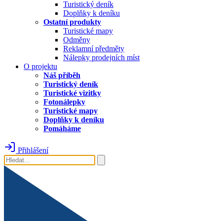
Turistický deník
Doplňky k deníku
Ostatní produkty
Turistické mapy
Odměny
Reklamní předměty
Nálepky prodejních míst
O projektu
Náš příběh
Turistický deník
Turistické vizitky
Fotonálepky
Turistické mapy
Doplňky k deníku
Pomáháme
Přihlášení