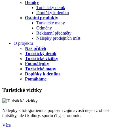
Deníky
Turistický deník
Doplňky k deníku
Ostatní produkty
Turistické mapy
Odměny
Reklamní předměty
Nálepky prodejních míst
O projektu
Náš příběh
Turistický deník
Turistické vizitky
Fotonálepky
Turistické mapy
Doplňky k deníku
Pomáháme
Turistické vizitky
Nálepky s fotografiemi a popisem zajímavostí nejen z oblasti
turistiky, ale i kultury, sportu či gastronomie.
Více