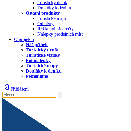
Turistický deník
Doplňky k deníku
Ostatní produkty
Turistické mapy
Odměny
Reklamní předměty
Nálepky prodejních míst
O projektu
Náš příběh
Turistický deník
Turistické vizitky
Fotonálepky
Turistické mapy
Doplňky k deníku
Pomáháme
Přihlášení