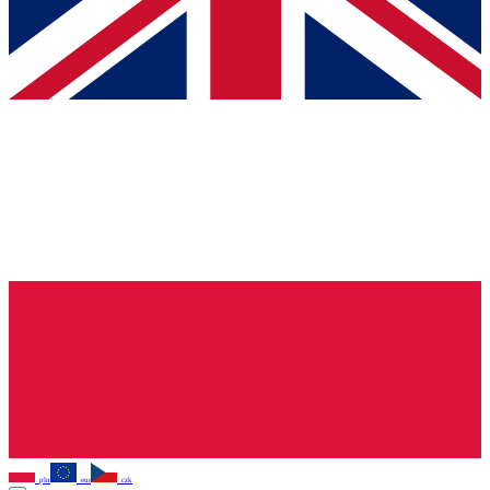
pln
eur
czk