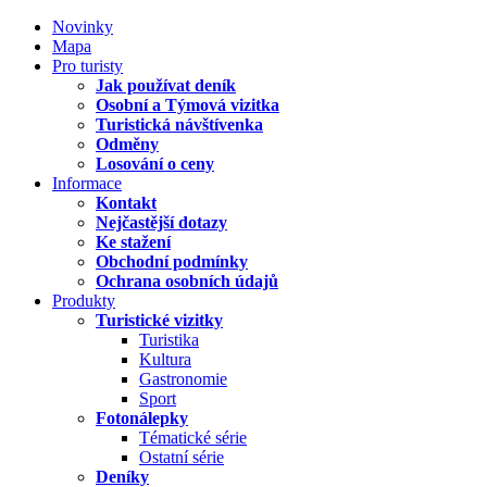
Novinky
Mapa
Pro turisty
Jak používat deník
Osobní a Týmová vizitka
Turistická návštívenka
Odměny
Losování o ceny
Informace
Kontakt
Nejčastější dotazy
Ke stažení
Obchodní podmínky
Ochrana osobních údajů
Produkty
Turistické vizitky
Turistika
Kultura
Gastronomie
Sport
Fotonálepky
Tématické série
Ostatní série
Deníky