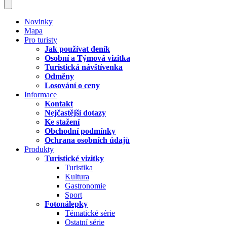
Novinky
Mapa
Pro turisty
Jak používat deník
Osobní a Týmová vizitka
Turistická návštívenka
Odměny
Losování o ceny
Informace
Kontakt
Nejčastější dotazy
Ke stažení
Obchodní podmínky
Ochrana osobních údajů
Produkty
Turistické vizitky
Turistika
Kultura
Gastronomie
Sport
Fotonálepky
Tématické série
Ostatní série