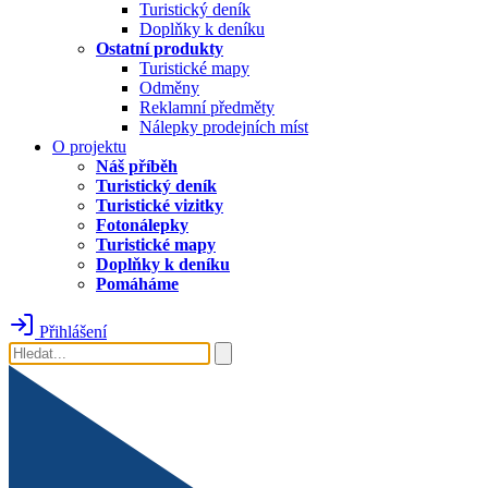
Turistický deník
Doplňky k deníku
Ostatní produkty
Turistické mapy
Odměny
Reklamní předměty
Nálepky prodejních míst
O projektu
Náš příběh
Turistický deník
Turistické vizitky
Fotonálepky
Turistické mapy
Doplňky k deníku
Pomáháme
Přihlášení