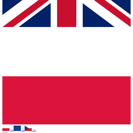
pln
eur
czk