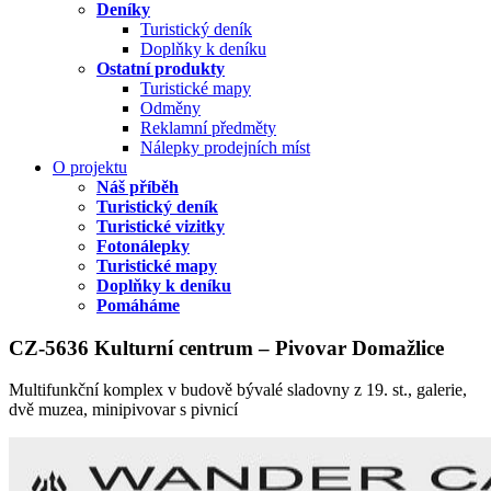
Deníky
Turistický deník
Doplňky k deníku
Ostatní produkty
Turistické mapy
Odměny
Reklamní předměty
Nálepky prodejních míst
O projektu
Náš příběh
Turistický deník
Turistické vizitky
Fotonálepky
Turistické mapy
Doplňky k deníku
Pomáháme
CZ-5636 Kulturní centrum – Pivovar Domažlice
Multifunkční komplex v budově bývalé sladovny z 19. st., galerie,
dvě muzea, minipivovar s pivnicí