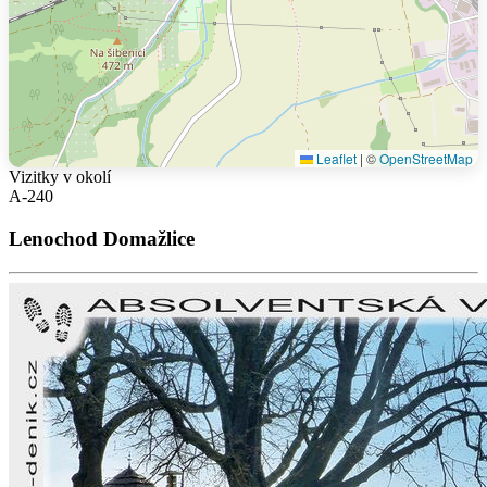
Leaflet
|
©
OpenStreetMap
Vizitky v okolí
A-240
Lenochod Domažlice