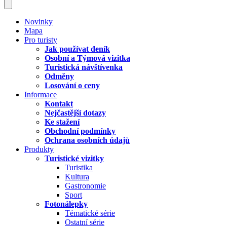
Novinky
Mapa
Pro turisty
Jak používat deník
Osobní a Týmová vizitka
Turistická návštívenka
Odměny
Losování o ceny
Informace
Kontakt
Nejčastější dotazy
Ke stažení
Obchodní podmínky
Ochrana osobních údajů
Produkty
Turistické vizitky
Turistika
Kultura
Gastronomie
Sport
Fotonálepky
Tématické série
Ostatní série