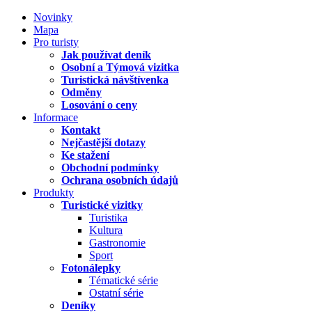
Novinky
Mapa
Pro turisty
Jak používat deník
Osobní a Týmová vizitka
Turistická návštívenka
Odměny
Losování o ceny
Informace
Kontakt
Nejčastější dotazy
Ke stažení
Obchodní podmínky
Ochrana osobních údajů
Produkty
Turistické vizitky
Turistika
Kultura
Gastronomie
Sport
Fotonálepky
Tématické série
Ostatní série
Deníky