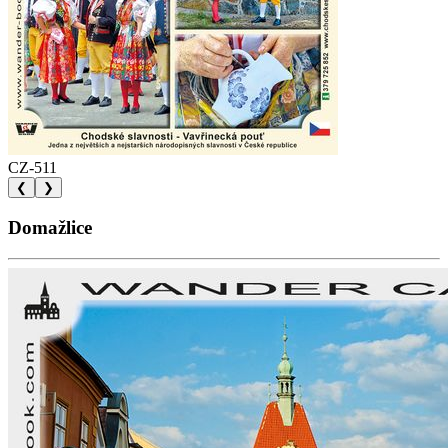
CZ-511
❮
❯
Domažlice