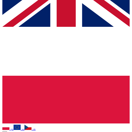
pln
eur
czk