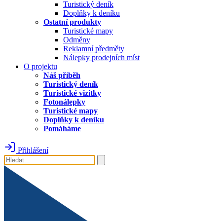
Turistický deník
Doplňky k deníku
Ostatní produkty
Turistické mapy
Odměny
Reklamní předměty
Nálepky prodejních míst
O projektu
Náš příběh
Turistický deník
Turistické vizitky
Fotonálepky
Turistické mapy
Doplňky k deníku
Pomáháme
Přihlášení