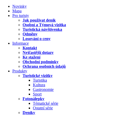
Novinky
Mapa
Pro turisty
Jak používat deník
Osobní a Týmová vizitka
Turistická návštívenka
Odměny
Losování o ceny
Informace
Kontakt
Nejčastější dotazy
Ke stažení
Obchodní podmínky
Ochrana osobních údajů
Produkty
Turistické vizitky
Turistika
Kultura
Gastronomie
Sport
Fotonálepky
Tématické série
Ostatní série
Deníky