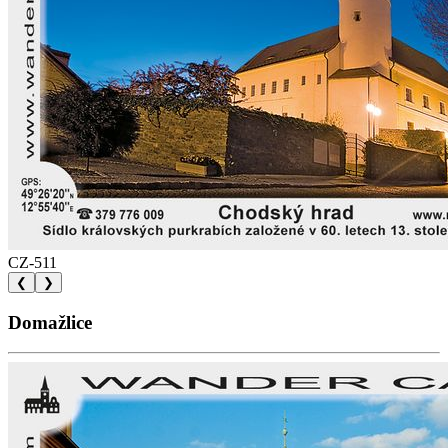
CZ-511
❮
❯
Domažlice