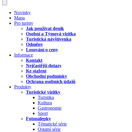
Novinky
Mapa
Pro turisty
Jak používat deník
Osobní a Týmová vizitka
Turistická návštívenka
Odměny
Losování o ceny
Informace
Kontakt
Nejčastější dotazy
Ke stažení
Obchodní podmínky
Ochrana osobních údajů
Produkty
Turistické vizitky
Turistika
Kultura
Gastronomie
Sport
Fotonálepky
Tématické série
Ostatní série