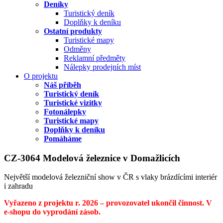
Deníky
Turistický deník
Doplňky k deníku
Ostatní produkty
Turistické mapy
Odměny
Reklamní předměty
Nálepky prodejních míst
O projektu
Náš příběh
Turistický deník
Turistické vizitky
Fotonálepky
Turistické mapy
Doplňky k deníku
Pomáháme
CZ-3064 Modelová železnice v Domažlicích
Největší modelová železniční show v ČR s vlaky brázdícími interiér
i zahradu
Vyřazeno z projektu r. 2026 – provozovatel ukončil činnost. V
e-shopu do vyprodání zásob.