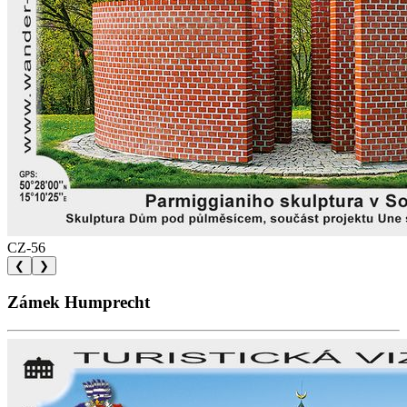
CZ-56
❮
❯
Zámek Humprecht