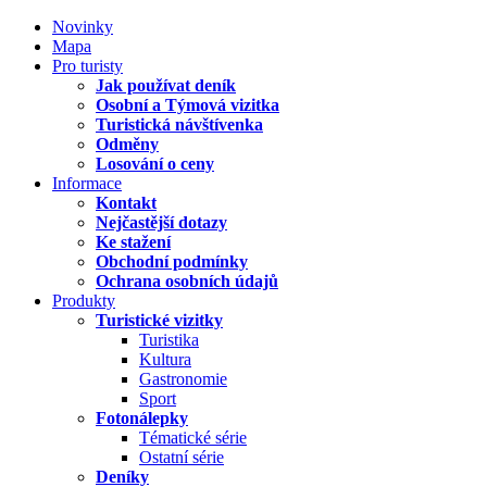
Novinky
Mapa
Pro turisty
Jak používat deník
Osobní a Týmová vizitka
Turistická návštívenka
Odměny
Losování o ceny
Informace
Kontakt
Nejčastější dotazy
Ke stažení
Obchodní podmínky
Ochrana osobních údajů
Produkty
Turistické vizitky
Turistika
Kultura
Gastronomie
Sport
Fotonálepky
Tématické série
Ostatní série
Deníky