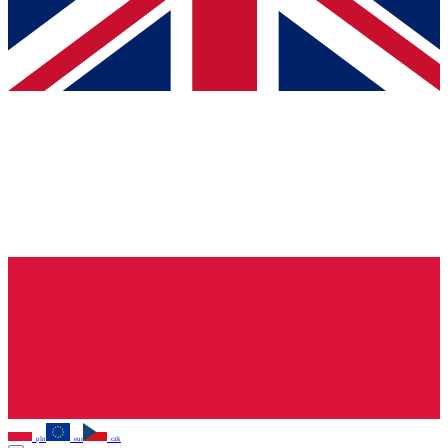
pln
eur
czk