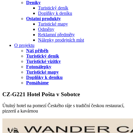
Deníky
Turistický deník
Doplňky k deníku
Ostatní produkty
Turistické mapy
Odměny
Reklamní předměty
Nálepky prodejních míst
O projektu
Náš příběh
Turistický deník
Turistické vizitky
Fotonálepky
Turistické mapy
Doplňky k deníku
Pomáháme
CZ-G221 Hotel Pošta v Sobotce
Útulný hotel na pomezí Českého ráje s tradiční českou restaurací,
pizzerií a kavárnou