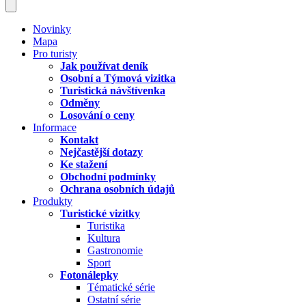
Novinky
Mapa
Pro turisty
Jak používat deník
Osobní a Týmová vizitka
Turistická návštívenka
Odměny
Losování o ceny
Informace
Kontakt
Nejčastější dotazy
Ke stažení
Obchodní podmínky
Ochrana osobních údajů
Produkty
Turistické vizitky
Turistika
Kultura
Gastronomie
Sport
Fotonálepky
Tématické série
Ostatní série