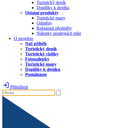
Turistický deník
Doplňky k deníku
Ostatní produkty
Turistické mapy
Odměny
Reklamní předměty
Nálepky prodejních míst
O projektu
Náš příběh
Turistický deník
Turistické vizitky
Fotonálepky
Turistické mapy
Doplňky k deníku
Pomáháme
Přihlášení