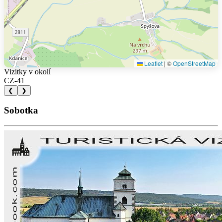
Leaflet
|
©
OpenStreetMap
Vizitky v okolí
CZ-41
❮
❯
Sobotka