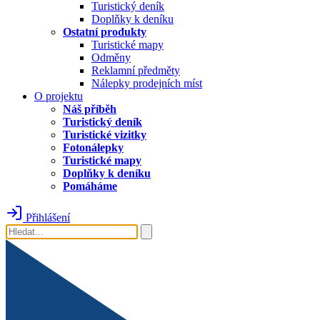
Turistický deník
Doplňky k deníku
Ostatní produkty
Turistické mapy
Odměny
Reklamní předměty
Nálepky prodejních míst
O projektu
Náš příběh
Turistický deník
Turistické vizitky
Fotonálepky
Turistické mapy
Doplňky k deníku
Pomáháme
Přihlášení