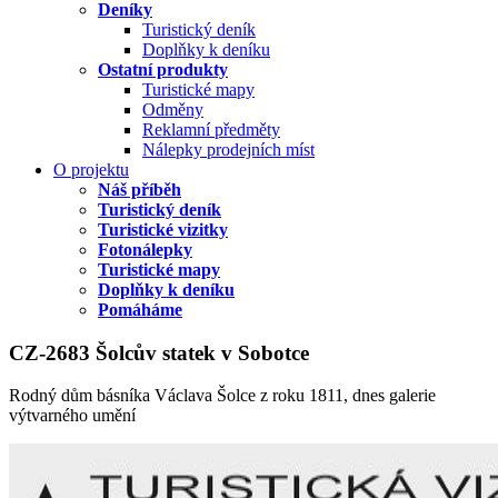
Deníky
Turistický deník
Doplňky k deníku
Ostatní produkty
Turistické mapy
Odměny
Reklamní předměty
Nálepky prodejních míst
O projektu
Náš příběh
Turistický deník
Turistické vizitky
Fotonálepky
Turistické mapy
Doplňky k deníku
Pomáháme
CZ-2683 Šolcův statek v Sobotce
Rodný dům básníka Václava Šolce z roku 1811, dnes galerie
výtvarného umění