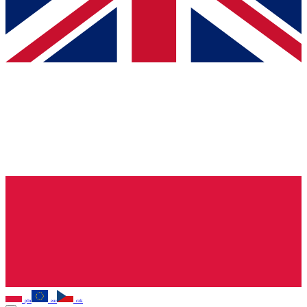
pln
eur
czk