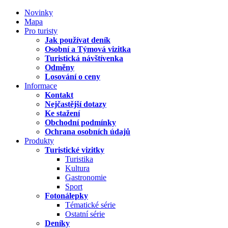
Novinky
Mapa
Pro turisty
Jak používat deník
Osobní a Týmová vizitka
Turistická návštívenka
Odměny
Losování o ceny
Informace
Kontakt
Nejčastější dotazy
Ke stažení
Obchodní podmínky
Ochrana osobních údajů
Produkty
Turistické vizitky
Turistika
Kultura
Gastronomie
Sport
Fotonálepky
Tématické série
Ostatní série
Deníky