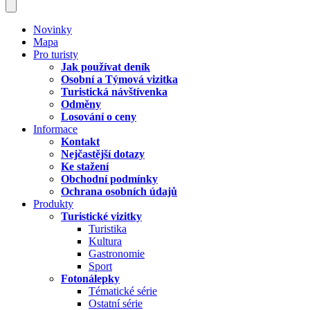
Novinky
Mapa
Pro turisty
Jak používat deník
Osobní a Týmová vizitka
Turistická návštívenka
Odměny
Losování o ceny
Informace
Kontakt
Nejčastější dotazy
Ke stažení
Obchodní podmínky
Ochrana osobních údajů
Produkty
Turistické vizitky
Turistika
Kultura
Gastronomie
Sport
Fotonálepky
Tématické série
Ostatní série