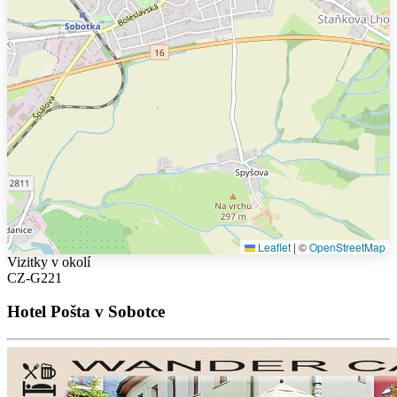
Leaflet
|
©
OpenStreetMap
Vizitky v okolí
CZ-G221
Hotel Pošta v Sobotce