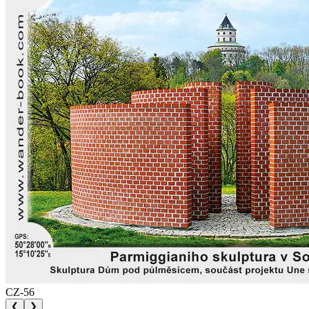
CZ-56
❮
❯