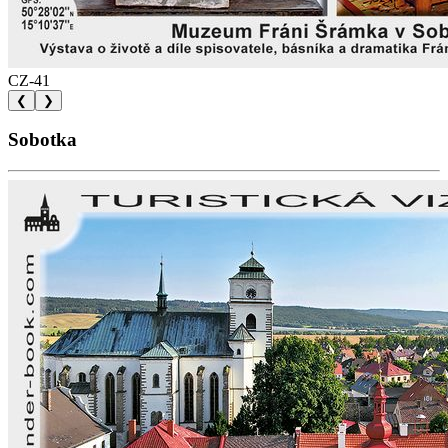
CZ-41
❮
❯
Sobotka