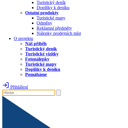
Turistický deník
Doplňky k deníku
Ostatní produkty
Turistické mapy
Odměny
Reklamní předměty
Nálepky prodejních míst
O projektu
Náš příběh
Turistický deník
Turistické vizitky
Fotonálepky
Turistické mapy
Doplňky k deníku
Pomáháme
Přihlášení