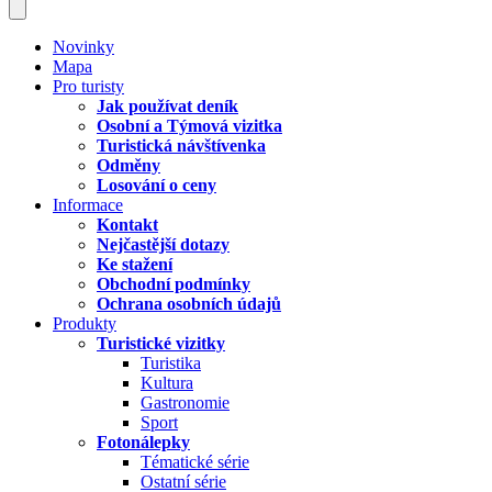
Novinky
Mapa
Pro turisty
Jak používat deník
Osobní a Týmová vizitka
Turistická návštívenka
Odměny
Losování o ceny
Informace
Kontakt
Nejčastější dotazy
Ke stažení
Obchodní podmínky
Ochrana osobních údajů
Produkty
Turistické vizitky
Turistika
Kultura
Gastronomie
Sport
Fotonálepky
Tématické série
Ostatní série