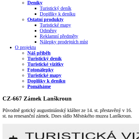
Deníky
Turistický deník
Doplňky k deníku
Ostatní produkty
Turistické mapy
Odměny
Reklamní předměty
Nálepky prodejních míst
O projektu
Náš příběh
Turistický deník
Turistické vizitky
Fotonálepky
Turistické mapy
Doplňky k deníku
Pomáháme
CZ-667 Zámek Lanškroun
Původně gotický augustiniánský klášter ze 14. st. přestavěný v 16.
st. na renesanční zámek. Dnes sídlo Městského muzea Lanškroun.