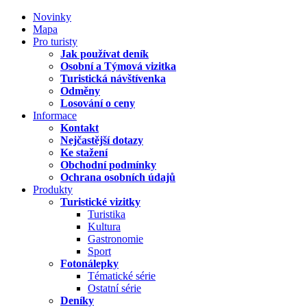
Novinky
Mapa
Pro turisty
Jak používat deník
Osobní a Týmová vizitka
Turistická návštívenka
Odměny
Losování o ceny
Informace
Kontakt
Nejčastější dotazy
Ke stažení
Obchodní podmínky
Ochrana osobních údajů
Produkty
Turistické vizitky
Turistika
Kultura
Gastronomie
Sport
Fotonálepky
Tématické série
Ostatní série
Deníky