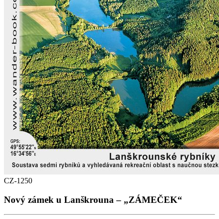
CZ-1250
Nový zámek u Lanškrouna – „ZÁMEČEK“