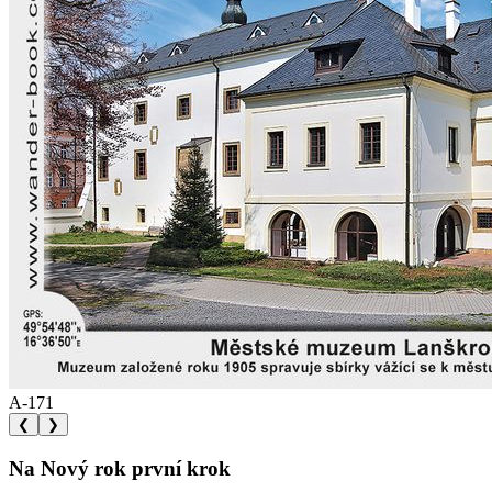
A-171
❮
❯
Na Nový rok první krok