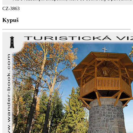
CZ-3863
Kypuš