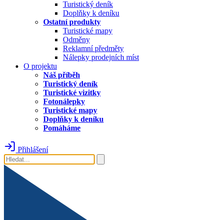
Turistický deník
Doplňky k deníku
Ostatní produkty
Turistické mapy
Odměny
Reklamní předměty
Nálepky prodejních míst
O projektu
Náš příběh
Turistický deník
Turistické vizitky
Fotonálepky
Turistické mapy
Doplňky k deníku
Pomáháme
Přihlášení