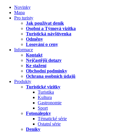
Novinky
Mapa
Pro turisty
Jak používat deník
Osobní a Týmová vizitka
Turistická návštívenka
Odměny
Losování o ceny
Informace
Kontakt
Nejčastější dotazy
Ke stažení
Obchodní podmínky
Ochrana osobních údajů
Produkty
Turistické vizitky
Turistika
Kultura
Gastronomie
Sport
Fotonálepky
Tématické série
Ostatní série
Deníky