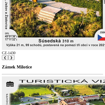
CZ-1430
❮
❯
Zámek Milotice