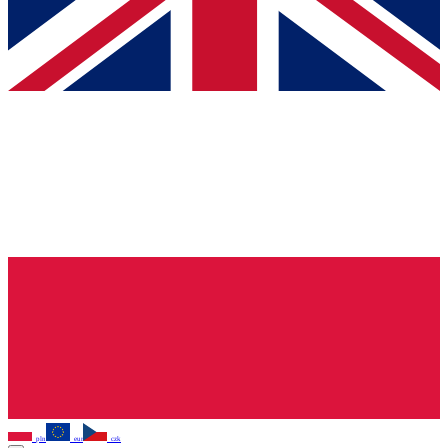
pln
eur
czk