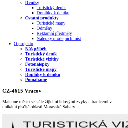
Deníky
Turistický deník
Doplňky k deníku
Ostatní produkty
Turistické mapy
Odměny
Reklamní předměty
Nálepky prodejních míst
O projektu
Náš příběh
Turistický deník
Turistické vizitky
Fotonálepky
Turistické mapy
Doplňky k deníku
Pomáháme
CZ-4615 Vracov
Malebné město se stále žijícími lidovými zvyky a tradicemi v
unikátní písčité oblasti Moravské Sahary