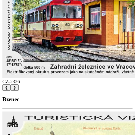
CZ-2326
❮
❯
Bzenec