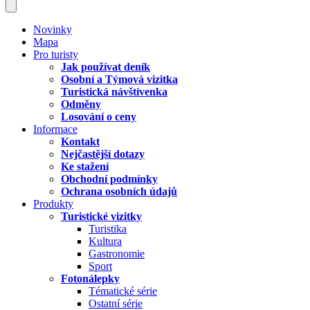
Novinky
Mapa
Pro turisty
Jak používat deník
Osobní a Týmová vizitka
Turistická návštívenka
Odměny
Losování o ceny
Informace
Kontakt
Nejčastější dotazy
Ke stažení
Obchodní podmínky
Ochrana osobních údajů
Produkty
Turistické vizitky
Turistika
Kultura
Gastronomie
Sport
Fotonálepky
Tématické série
Ostatní série