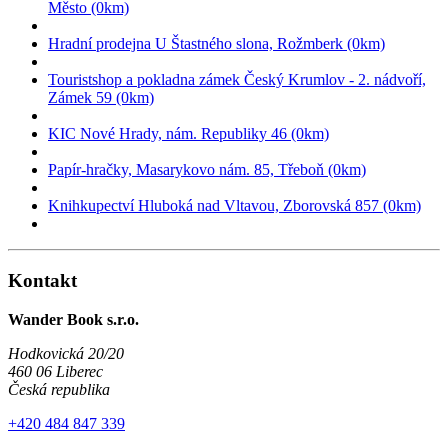
Město (0km)
Hradní prodejna U Štastného slona, Rožmberk (0km)
Touristshop a pokladna zámek Český Krumlov - 2. nádvoří,
Zámek 59 (0km)
KIC Nové Hrady, nám. Republiky 46 (0km)
Papír-hračky, Masarykovo nám. 85, Třeboň (0km)
Knihkupectví Hluboká nad Vltavou, Zborovská 857 (0km)
Kontakt
Wander Book s.r.o.
Hodkovická 20/20
460 06 Liberec
Česká republika
+420 484 847 339