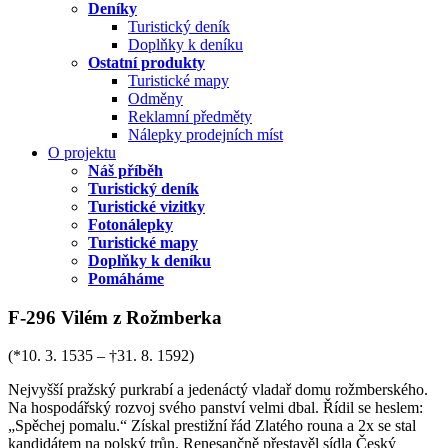
Deníky
Turistický deník
Doplňky k deníku
Ostatní produkty
Turistické mapy
Odměny
Reklamní předměty
Nálepky prodejních míst
O projektu
Náš příběh
Turistický deník
Turistické vizitky
Fotonálepky
Turistické mapy
Doplňky k deníku
Pomáháme
F-296 Vilém z Rožmberka
(*10. 3. 1535 – †31. 8. 1592)
Nejvyšší pražský purkrabí a jedenáctý vladař domu rožmberského.
Na hospodářský rozvoj svého panství velmi dbal. Řídil se heslem:
„Spěchej pomalu.“ Získal prestižní řád Zlatého rouna a 2x se stal
kandidátem na polský trůn. Renesančně přestavěl sídla Český