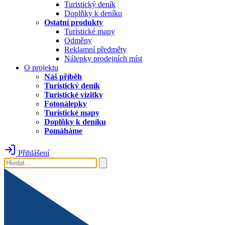
Turistický deník
Doplňky k deníku
Ostatní produkty
Turistické mapy
Odměny
Reklamní předměty
Nálepky prodejních míst
O projektu
Náš příběh
Turistický deník
Turistické vizitky
Fotonálepky
Turistické mapy
Doplňky k deníku
Pomáháme
Přihlášení