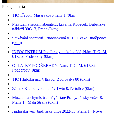
Prodejní místa
TIC Třeboň, Masarykovo nám. 1 (0km)
Pravidelná setkání sběratelů, kavárna Kopeček, Bubenské
nábřeží 306/13, Praha (0km)
Setkávání sběratelů, Rudolfovská tř. 13, České Budějovice
(0km)
INFOCENTRUM Poděbrady na kolonádě, Nám. T. G. M.
617/32, Poděbrady (0km)
OPLATKY PODĚBRADY, Nám. T. G. M. 617/32,
Poděbrady (0km)
TIC Hluboká nad Vltavou, Zborovská 80 (0km)
Zámek Kratochvíle, Petrův Dvůr 9, Netolice (0km)
Muzeum alchymistů a mágů staré Prahy, Jánský vršek 8,
Praha 1 - Malá Strana (0km)
Jindřišská věž, Jindřišská ulice 2022/33, Praha 1 - Nové