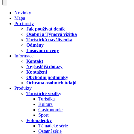
Novinky
Mapa
Pro turisty
Jak používat deník
Osobní a Týmová vizitka
Turistická návštívenka
Odměny
Losování o ceny
Informace
Kontakt
Nejčastější dotazy
Ke stažení
Obchodní podmínky
Ochrana osobních údajů
Produkty
Turistické vizitky
Turistika
Kultura
Gastronomie
Sport
Fotonálepky
Tématické série
Ostatní série