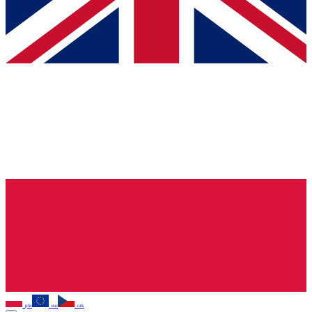
pln
eur
czk