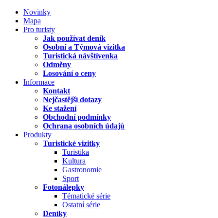
Novinky
Mapa
Pro turisty
Jak používat deník
Osobní a Týmová vizitka
Turistická návštívenka
Odměny
Losování o ceny
Informace
Kontakt
Nejčastější dotazy
Ke stažení
Obchodní podmínky
Ochrana osobních údajů
Produkty
Turistické vizitky
Turistika
Kultura
Gastronomie
Sport
Fotonálepky
Tématické série
Ostatní série
Deníky