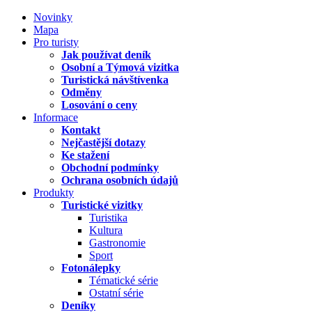
Novinky
Mapa
Pro turisty
Jak používat deník
Osobní a Týmová vizitka
Turistická návštívenka
Odměny
Losování o ceny
Informace
Kontakt
Nejčastější dotazy
Ke stažení
Obchodní podmínky
Ochrana osobních údajů
Produkty
Turistické vizitky
Turistika
Kultura
Gastronomie
Sport
Fotonálepky
Tématické série
Ostatní série
Deníky