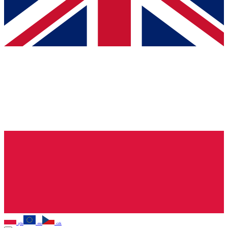
pln
eur
czk