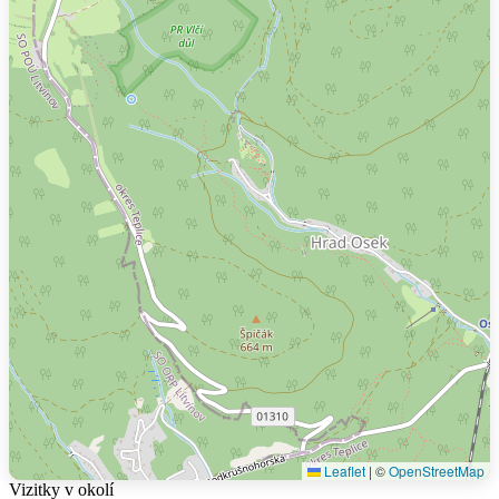
Leaflet
|
©
OpenStreetMap
Vizitky v okolí