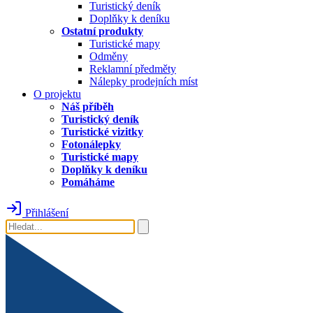
Turistický deník
Doplňky k deníku
Ostatní produkty
Turistické mapy
Odměny
Reklamní předměty
Nálepky prodejních míst
O projektu
Náš příběh
Turistický deník
Turistické vizitky
Fotonálepky
Turistické mapy
Doplňky k deníku
Pomáháme
Přihlášení