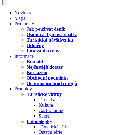
Novinky
Mapa
Pro turisty
Jak používat deník
Osobní a Týmová vizitka
Turistická návštívenka
Odměny
Losování o ceny
Informace
Kontakt
Nejčastější dotazy
Ke stažení
Obchodní podmínky
Ochrana osobních údajů
Produkty
Turistické vizitky
Turistika
Kultura
Gastronomie
Sport
Fotonálepky
Tématické série
Ostatní série