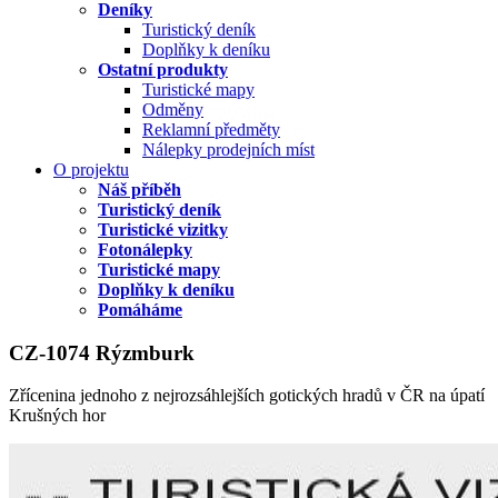
Deníky
Turistický deník
Doplňky k deníku
Ostatní produkty
Turistické mapy
Odměny
Reklamní předměty
Nálepky prodejních míst
O projektu
Náš příběh
Turistický deník
Turistické vizitky
Fotonálepky
Turistické mapy
Doplňky k deníku
Pomáháme
CZ-1074 Rýzmburk
Zřícenina jednoho z nejrozsáhlejších gotických hradů v ČR na úpatí
Krušných hor