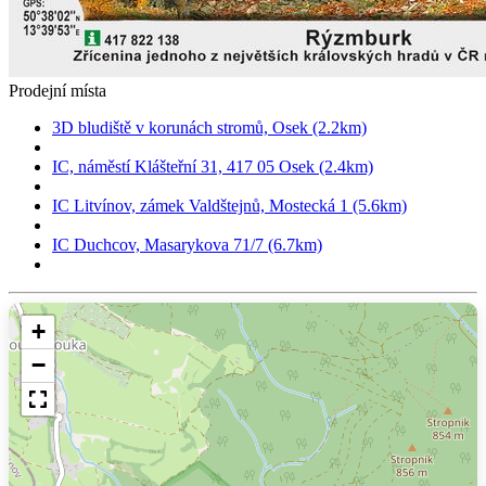
Prodejní místa
3D bludiště v korunách stromů, Osek (2.2km)
IC, náměstí Klášteřní 31, 417 05 Osek (2.4km)
IC Litvínov, zámek Valdštejnů, Mostecká 1 (5.6km)
IC Duchcov, Masarykova 71/7 (6.7km)
+
−