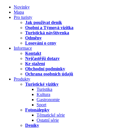
Novinky
Mapa
Pro turisty
Jak používat deník
Osobní a Týmová vizitka
Turistická návštívenka
Odměny
Losování o ceny
Informace
Kontakt
Nejčastější dotazy
Ke stažení
Obchodní podmínky
Ochrana osobních údajů
Produkty
Turistické vizitky
Turistika
Kultura
Gastronomie
Sport
Fotonálepky
Tématické série
Ostatní série
Deníky