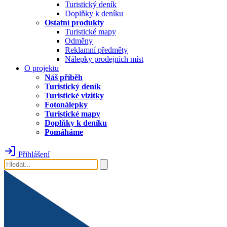
Turistický deník
Doplňky k deníku
Ostatní produkty
Turistické mapy
Odměny
Reklamní předměty
Nálepky prodejních míst
O projektu
Náš příběh
Turistický deník
Turistické vizitky
Fotonálepky
Turistické mapy
Doplňky k deníku
Pomáháme
Přihlášení