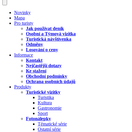
Novinky
Mapa
Pro turisty
Jak používat deník
Osobní a Týmová vizitka
Turistická návštívenka
Odměny
Losování o ceny
Informace
Kontakt
Nejčastější dotazy
Ke stažení
Obchodní podmínky
Ochrana osobních údajů
Produkty
Turistické vizitky
Turistika
Kultura
Gastronomie
Sport
Fotonálepky
Tématické série
Ostatní série