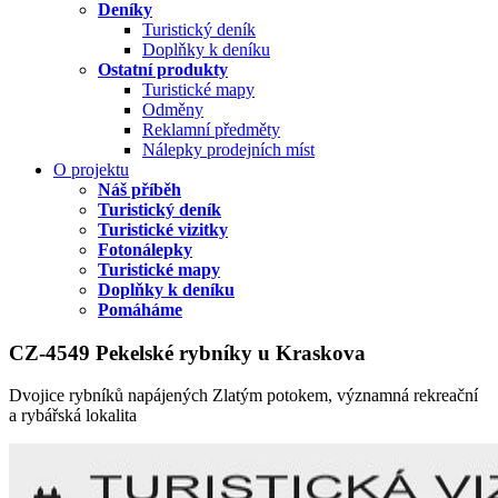
Deníky
Turistický deník
Doplňky k deníku
Ostatní produkty
Turistické mapy
Odměny
Reklamní předměty
Nálepky prodejních míst
O projektu
Náš příběh
Turistický deník
Turistické vizitky
Fotonálepky
Turistické mapy
Doplňky k deníku
Pomáháme
CZ-4549 Pekelské rybníky u Kraskova
Dvojice rybníků napájených Zlatým potokem, významná rekreační
a rybářská lokalita