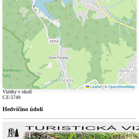
Leaflet
|
©
OpenStreetMap
Vizitky v okolí
CZ-5749
Hedvičino údolí