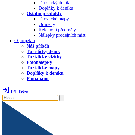
Turistický deník
Doplňky k deníku
Ostatní produkty
Turistické mapy
Odměny
Reklamní předměty
Nálepky prodejních míst
O projektu
Náš příběh
Turistický deník
Turistické vizitky
Fotonálepky
Turistické mapy
Doplňky k deníku
Pomáháme
Přihlášení