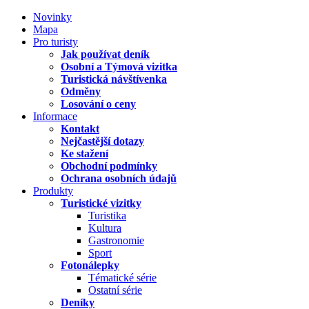
Novinky
Mapa
Pro turisty
Jak používat deník
Osobní a Týmová vizitka
Turistická návštívenka
Odměny
Losování o ceny
Informace
Kontakt
Nejčastější dotazy
Ke stažení
Obchodní podmínky
Ochrana osobních údajů
Produkty
Turistické vizitky
Turistika
Kultura
Gastronomie
Sport
Fotonálepky
Tématické série
Ostatní série
Deníky