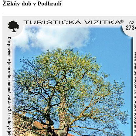
Žižkův dub v Podhradí