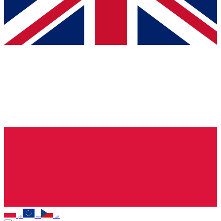
pln
eur
czk