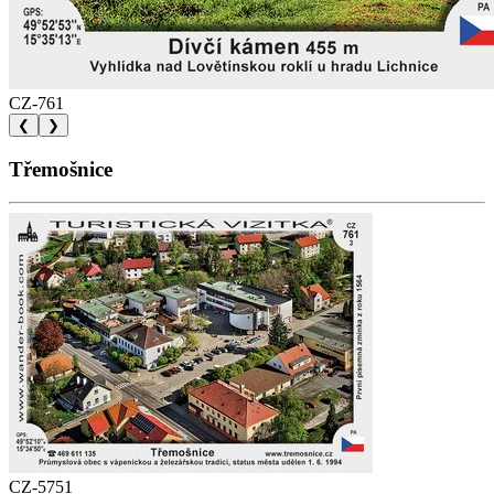
CZ-761
❮
❯
Třemošnice
CZ-5751