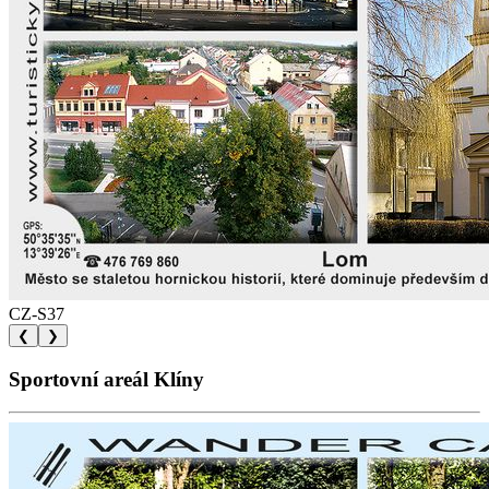
CZ-S37
❮
❯
Sportovní areál Klíny