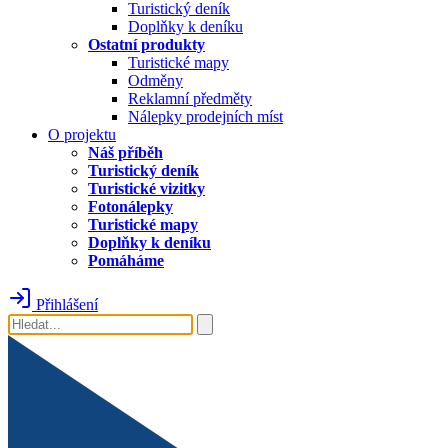
Turistický deník
Doplňky k deníku
Ostatní produkty
Turistické mapy
Odměny
Reklamní předměty
Nálepky prodejních míst
O projektu
Náš příběh
Turistický deník
Turistické vizitky
Fotonálepky
Turistické mapy
Doplňky k deníku
Pomáháme
Přihlášení