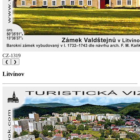
CZ-1319
❮
❯
Litvínov