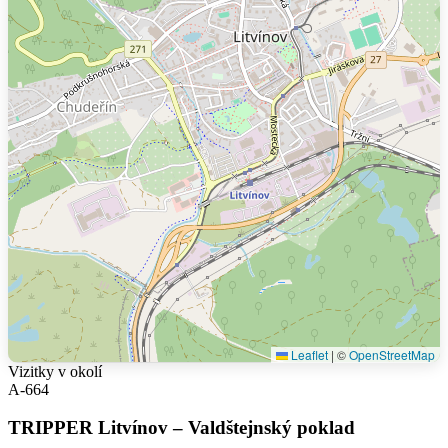
Leaflet
|
©
OpenStreetMap
Vizitky v okolí
A-664
TRIPPER Litvínov – Valdštejnský poklad