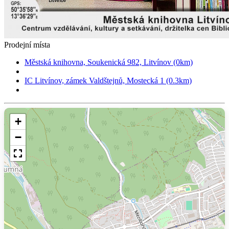
Prodejní místa
Městská knihovna, Soukenická 982, Litvínov (0km)
IC Litvínov, zámek Valdštejnů, Mostecká 1 (0.3km)
+
−