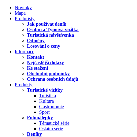
Novinky
Mapa
Pro turisty
Jak používat deník
Osobní a Týmová vizitka
Turistická návštívenka
Odměny
Losování o ceny
Informace
Kontakt
Nejčastější dotazy
Ke stažení
Obchodní podmínky
Ochrana osobních údajů
Produkty
Turistické vizitky
Turistika
Kultura
Gastronomie
Sport
Fotonálepky
Tématické série
Ostatní série
Deníky