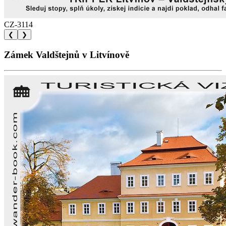
CZ-3114
❮
❯
Zámek Valdštejnů v Litvínově