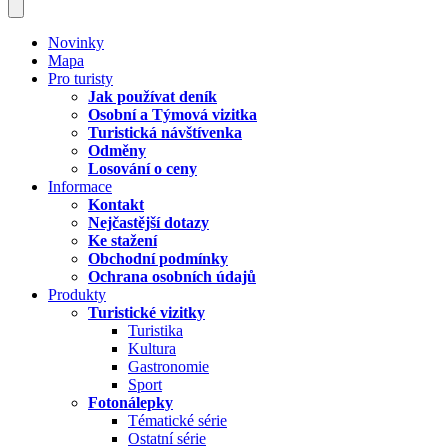
Novinky
Mapa
Pro turisty
Jak používat deník
Osobní a Týmová vizitka
Turistická návštívenka
Odměny
Losování o ceny
Informace
Kontakt
Nejčastější dotazy
Ke stažení
Obchodní podmínky
Ochrana osobních údajů
Produkty
Turistické vizitky
Turistika
Kultura
Gastronomie
Sport
Fotonálepky
Tématické série
Ostatní série