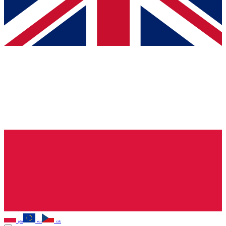
pln
eur
czk