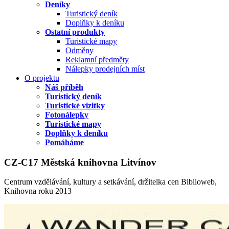
Deníky
Turistický deník
Doplňky k deníku
Ostatní produkty
Turistické mapy
Odměny
Reklamní předměty
Nálepky prodejních míst
O projektu
Náš příběh
Turistický deník
Turistické vizitky
Fotonálepky
Turistické mapy
Doplňky k deníku
Pomáháme
CZ-C17 Městská knihovna Litvínov
Centrum vzdělávání, kultury a setkávání, držitelka cen Biblioweb,
Knihovna roku 2013