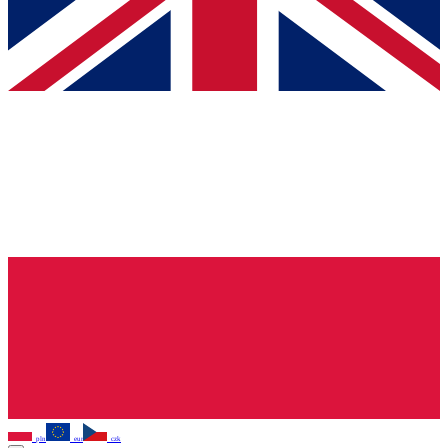
pln
eur
czk