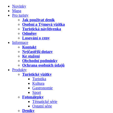
Novinky
Mapa
Pro turisty
Jak používat deník
Osobní a Týmová vizitka
Turistická návštívenka
Odměny
Losování o ceny
Informace
Kontakt
Nejčastější dotazy
Ke stažení
Obchodní podmínky
Ochrana osobních údajů
Produkty
Turistické vizitky
Turistika
Kultura
Gastronomie
Sport
Fotonálepky
Tématické série
Ostatní série
Deníky