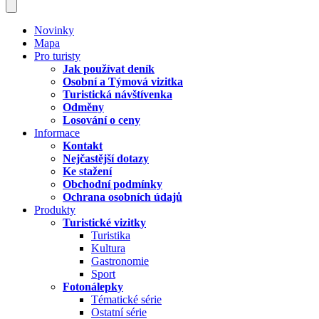
Novinky
Mapa
Pro turisty
Jak používat deník
Osobní a Týmová vizitka
Turistická návštívenka
Odměny
Losování o ceny
Informace
Kontakt
Nejčastější dotazy
Ke stažení
Obchodní podmínky
Ochrana osobních údajů
Produkty
Turistické vizitky
Turistika
Kultura
Gastronomie
Sport
Fotonálepky
Tématické série
Ostatní série