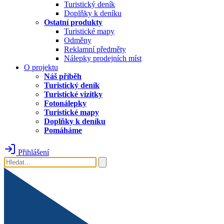
Turistický deník
Doplňky k deníku
Ostatní produkty
Turistické mapy
Odměny
Reklamní předměty
Nálepky prodejních míst
O projektu
Náš příběh
Turistický deník
Turistické vizitky
Fotonálepky
Turistické mapy
Doplňky k deníku
Pomáháme
Přihlášení