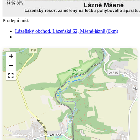
Prodejní místa
Lázeňský obchod, Lázeňská 62, Mšené-lázně (0km)
+
−