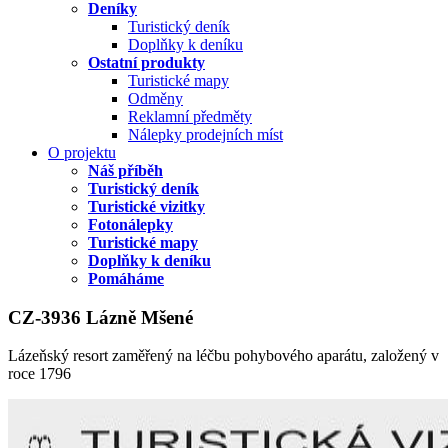
Deníky
Turistický deník
Doplňky k deníku
Ostatní produkty
Turistické mapy
Odměny
Reklamní předměty
Nálepky prodejních míst
O projektu
Náš příběh
Turistický deník
Turistické vizitky
Fotonálepky
Turistické mapy
Doplňky k deníku
Pomáháme
CZ-3936 Lázně Mšené
Lázeňský resort zaměřený na léčbu pohybového aparátu, založený v
roce 1796