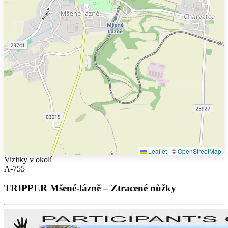
Leaflet
|
©
OpenStreetMap
Vizitky v okolí
A-755
TRIPPER Mšené-lázně – Ztracené nůžky