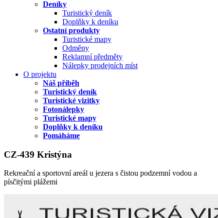
Deníky
Turistický deník
Doplňky k deníku
Ostatní produkty
Turistické mapy
Odměny
Reklamní předměty
Nálepky prodejních míst
O projektu
Náš příběh
Turistický deník
Turistické vizitky
Fotonálepky
Turistické mapy
Doplňky k deníku
Pomáháme
CZ-439 Kristýna
Rekreační a sportovní areál u jezera s čistou podzemní vodou a
písčitými plážemi