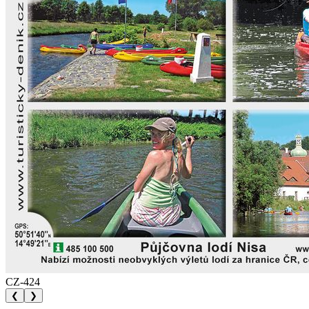
CZ-424
❮
❯