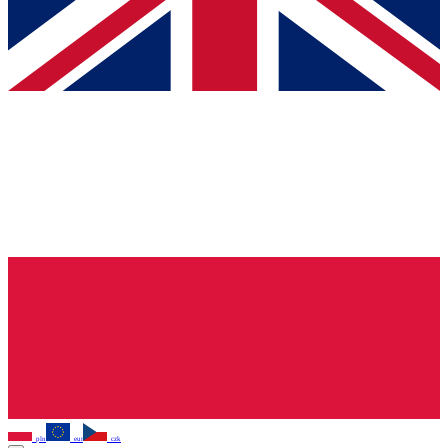
pln
eur
czk