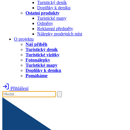
Turistický deník
Doplňky k deníku
Ostatní produkty
Turistické mapy
Odměny
Reklamní předměty
Nálepky prodejních míst
O projektu
Náš příběh
Turistický deník
Turistické vizitky
Fotonálepky
Turistické mapy
Doplňky k deníku
Pomáháme
Přihlášení