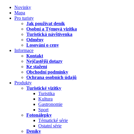
Novinky
Mapa
Pro turisty
Jak používat deník
Osobní a Týmová vizitka
Turistická návštívenka
Odměny
Losování o ceny
Informace
Kontakt
Nejčastější dotazy
Ke stažení
Obchodní podmínky
Ochrana osobních údajů
Produkty
Turistické vizitky
Turistika
Kultura
Gastronomie
Sport
Fotonálepky
Tématické série
Ostatní série
Deníky