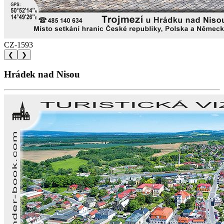
CZ-1593
❮
❯
Hrádek nad Nisou