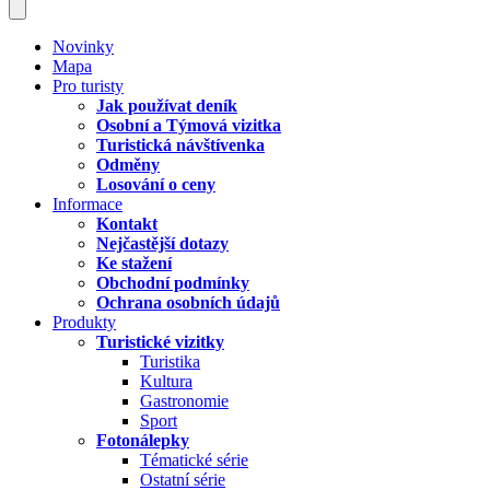
Novinky
Mapa
Pro turisty
Jak používat deník
Osobní a Týmová vizitka
Turistická návštívenka
Odměny
Losování o ceny
Informace
Kontakt
Nejčastější dotazy
Ke stažení
Obchodní podmínky
Ochrana osobních údajů
Produkty
Turistické vizitky
Turistika
Kultura
Gastronomie
Sport
Fotonálepky
Tématické série
Ostatní série