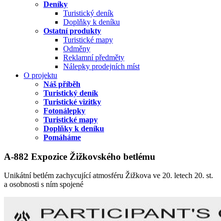
Deníky
Turistický deník
Doplňky k deníku
Ostatní produkty
Turistické mapy
Odměny
Reklamní předměty
Nálepky prodejních míst
O projektu
Náš příběh
Turistický deník
Turistické vizitky
Fotonálepky
Turistické mapy
Doplňky k deníku
Pomáháme
A-882 Expozice Žižkovského betlému
Unikátní betlém zachycující atmosféru Žižkova ve 20. letech 20. st.
a osobnosti s ním spojené