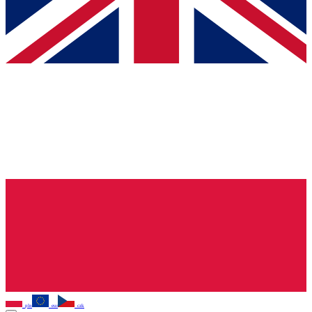
pln
eur
czk