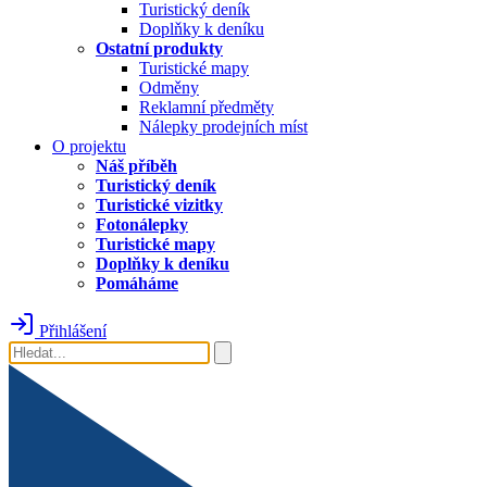
Turistický deník
Doplňky k deníku
Ostatní produkty
Turistické mapy
Odměny
Reklamní předměty
Nálepky prodejních míst
O projektu
Náš příběh
Turistický deník
Turistické vizitky
Fotonálepky
Turistické mapy
Doplňky k deníku
Pomáháme
Přihlášení