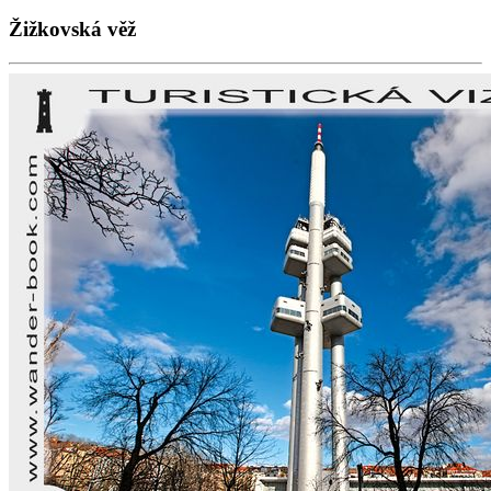
Žižkovská věž