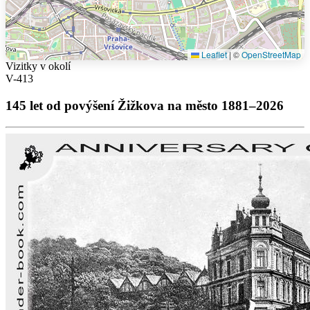
Leaflet
|
©
OpenStreetMap
Vizitky v okolí
V-413
145 let od povýšení Žižkova na město 1881–2026