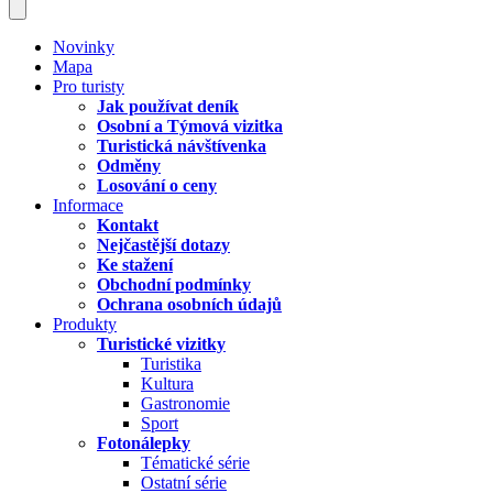
Novinky
Mapa
Pro turisty
Jak používat deník
Osobní a Týmová vizitka
Turistická návštívenka
Odměny
Losování o ceny
Informace
Kontakt
Nejčastější dotazy
Ke stažení
Obchodní podmínky
Ochrana osobních údajů
Produkty
Turistické vizitky
Turistika
Kultura
Gastronomie
Sport
Fotonálepky
Tématické série
Ostatní série