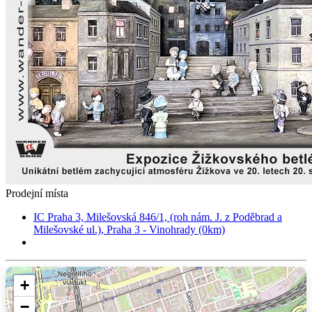
Prodejní místa
IC Praha 3, Milešovská 846/1, (roh nám. J. z Poděbrad a
Milešovské ul.), Praha 3 - Vinohrady (0km)
+
−