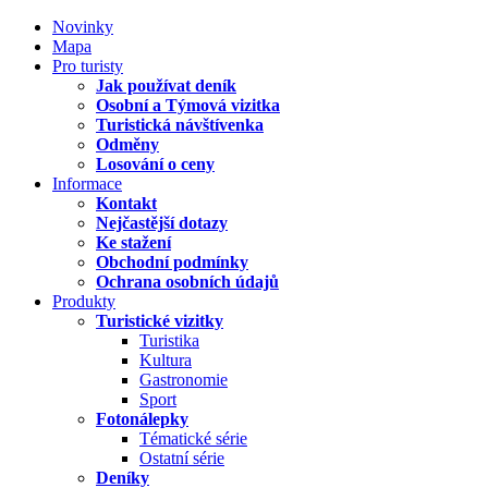
Novinky
Mapa
Pro turisty
Jak používat deník
Osobní a Týmová vizitka
Turistická návštívenka
Odměny
Losování o ceny
Informace
Kontakt
Nejčastější dotazy
Ke stažení
Obchodní podmínky
Ochrana osobních údajů
Produkty
Turistické vizitky
Turistika
Kultura
Gastronomie
Sport
Fotonálepky
Tématické série
Ostatní série
Deníky