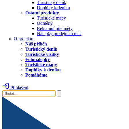
Turistický deník
Doplňky k deníku
Ostatní produkty
Turistické mapy
Odměny
Reklamní předměty
Nálepky prodejních míst
O projektu
Náš příběh
Turistický deník
Turistické vizitky
Fotonálepky
Turistické mapy
Doplňky k deníku
Pomáháme
Přihlášení