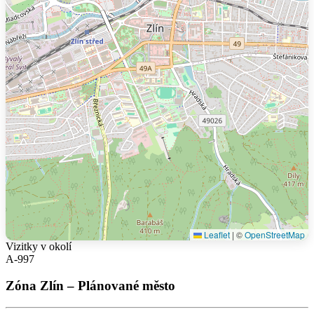
Leaflet
|
©
OpenStreetMap
Vizitky v okolí
A-997
Zóna Zlín – Plánované město