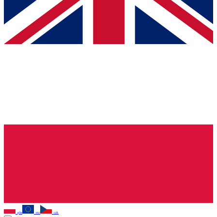
pln
eur
czk