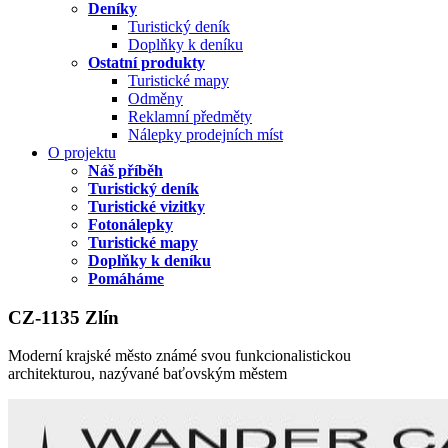
Deníky
Turistický deník
Doplňky k deníku
Ostatní produkty
Turistické mapy
Odměny
Reklamní předměty
Nálepky prodejních míst
O projektu
Náš příběh
Turistický deník
Turistické vizitky
Fotonálepky
Turistické mapy
Doplňky k deníku
Pomáháme
CZ-1135 Zlín
Moderní krajské město známé svou funkcionalistickou
architekturou, nazývané baťovským městem