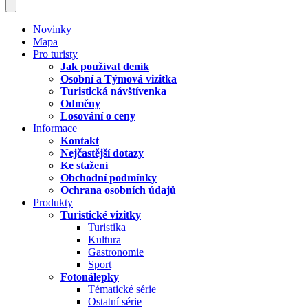
Novinky
Mapa
Pro turisty
Jak používat deník
Osobní a Týmová vizitka
Turistická návštívenka
Odměny
Losování o ceny
Informace
Kontakt
Nejčastější dotazy
Ke stažení
Obchodní podmínky
Ochrana osobních údajů
Produkty
Turistické vizitky
Turistika
Kultura
Gastronomie
Sport
Fotonálepky
Tématické série
Ostatní série