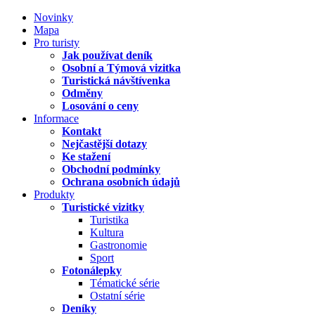
Novinky
Mapa
Pro turisty
Jak používat deník
Osobní a Týmová vizitka
Turistická návštívenka
Odměny
Losování o ceny
Informace
Kontakt
Nejčastější dotazy
Ke stažení
Obchodní podmínky
Ochrana osobních údajů
Produkty
Turistické vizitky
Turistika
Kultura
Gastronomie
Sport
Fotonálepky
Tématické série
Ostatní série
Deníky