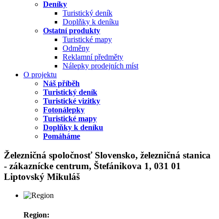
Deníky
Turistický deník
Doplňky k deníku
Ostatní produkty
Turistické mapy
Odměny
Reklamní předměty
Nálepky prodejních míst
O projektu
Náš příběh
Turistický deník
Turistické vizitky
Fotonálepky
Turistické mapy
Doplňky k deníku
Pomáháme
Železničná spoločnosť Slovensko, železničná stanica
- zákaznícke centrum, Štefánikova 1, 031 01
Liptovský Mikuláš
Region: