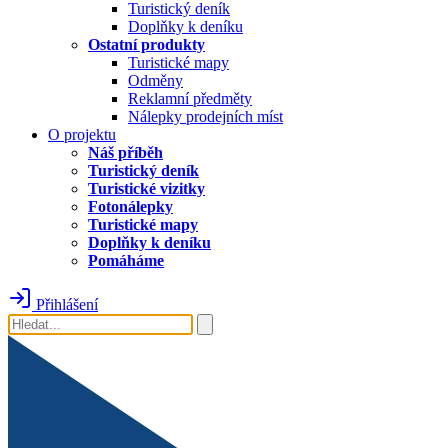
Turistický deník
Doplňky k deníku
Ostatní produkty
Turistické mapy
Odměny
Reklamní předměty
Nálepky prodejních míst
O projektu
Náš příběh
Turistický deník
Turistické vizitky
Fotonálepky
Turistické mapy
Doplňky k deníku
Pomáháme
Přihlášení