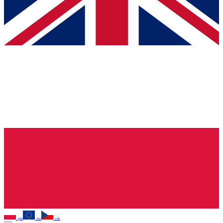
pln
eur
czk