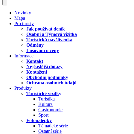
Novinky
Mapa
Pro turisty
Jak používat deník
Osobní a Týmová vizitka
Turistická návštívenka
Odměny
Losování o ceny
Informace
Kontakt
Nejčastější dotazy
Ke stažení
Obchodní podmínky
Ochrana osobních údajů
Produkty
Turistické vizitky
Turistika
Kultura
Gastronomie
Sport
Fotonálepky
Tématické série
Ostatní série