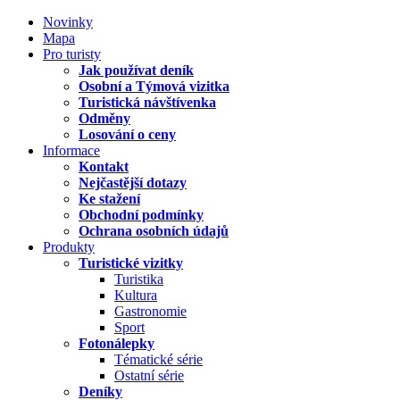
Novinky
Mapa
Pro turisty
Jak používat deník
Osobní a Týmová vizitka
Turistická návštívenka
Odměny
Losování o ceny
Informace
Kontakt
Nejčastější dotazy
Ke stažení
Obchodní podmínky
Ochrana osobních údajů
Produkty
Turistické vizitky
Turistika
Kultura
Gastronomie
Sport
Fotonálepky
Tématické série
Ostatní série
Deníky