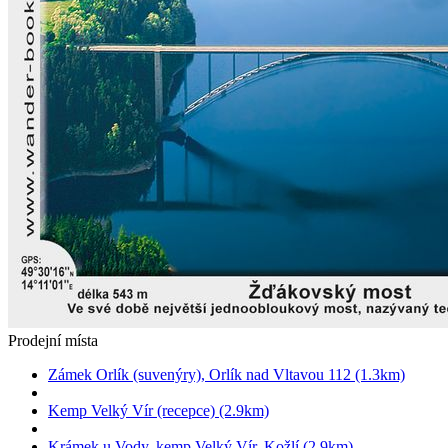
Prodejní místa
Zámek Orlík (suvenýry), Orlík nad Vltavou 112 (1.3km)
Kemp Velký Vír (recepce) (2.9km)
Krámek u Vody, kemp Velký Vír, Kožlí (2.9km)