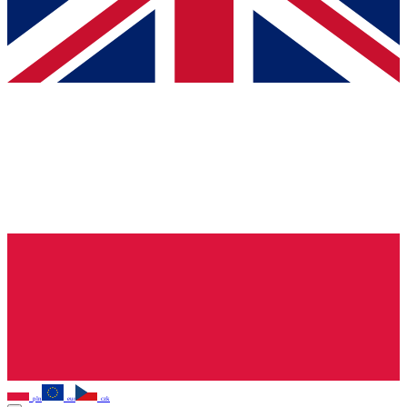
pln
eur
czk