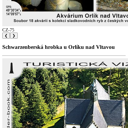
CZ-75
❮
❯
Schwarzenberská hrobka u Orlíku nad Vltavou