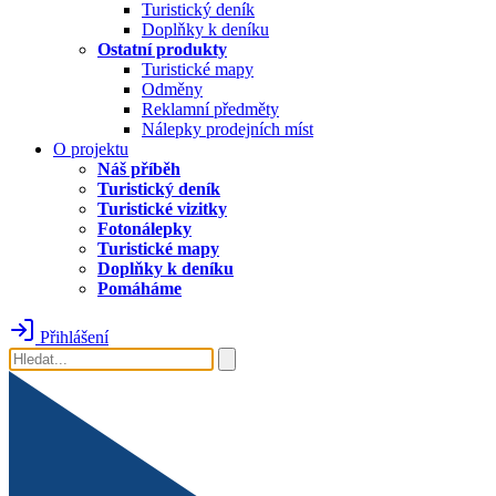
Turistický deník
Doplňky k deníku
Ostatní produkty
Turistické mapy
Odměny
Reklamní předměty
Nálepky prodejních míst
O projektu
Náš příběh
Turistický deník
Turistické vizitky
Fotonálepky
Turistické mapy
Doplňky k deníku
Pomáháme
Přihlášení