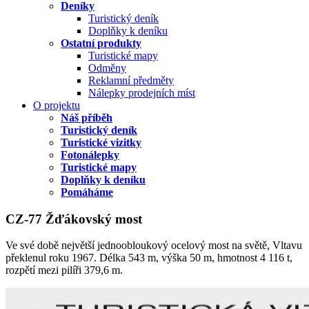
Deníky
Turistický deník
Doplňky k deníku
Ostatní produkty
Turistické mapy
Odměny
Reklamní předměty
Nálepky prodejních míst
O projektu
Náš příběh
Turistický deník
Turistické vizitky
Fotonálepky
Turistické mapy
Doplňky k deníku
Pomáháme
CZ-77 Žďákovský most
Ve své době největší jednoobloukový ocelový most na světě, Vltavu
překlenul roku 1967. Délka 543 m, výška 50 m, hmotnost 4 116 t,
rozpětí mezi pilíři 379,6 m.