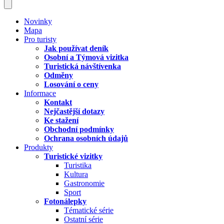
Novinky
Mapa
Pro turisty
Jak používat deník
Osobní a Týmová vizitka
Turistická návštívenka
Odměny
Losování o ceny
Informace
Kontakt
Nejčastější dotazy
Ke stažení
Obchodní podmínky
Ochrana osobních údajů
Produkty
Turistické vizitky
Turistika
Kultura
Gastronomie
Sport
Fotonálepky
Tématické série
Ostatní série