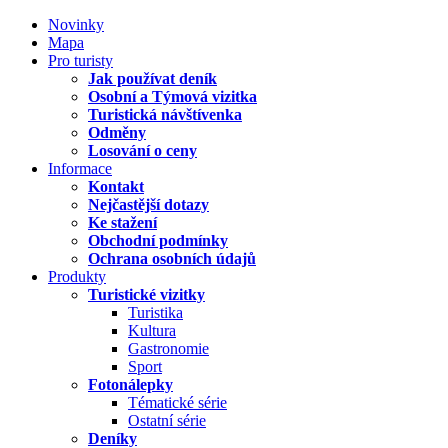
Novinky
Mapa
Pro turisty
Jak používat deník
Osobní a Týmová vizitka
Turistická návštívenka
Odměny
Losování o ceny
Informace
Kontakt
Nejčastější dotazy
Ke stažení
Obchodní podmínky
Ochrana osobních údajů
Produkty
Turistické vizitky
Turistika
Kultura
Gastronomie
Sport
Fotonálepky
Tématické série
Ostatní série
Deníky