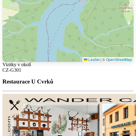
Leaflet
|
©
OpenStreetMap
Vizitky v okolí
CZ-G301
Restaurace U Cvrků