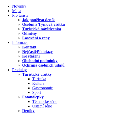
Novinky
Mapa
Pro turisty
Jak používat deník
Osobní a Týmová vizitka
Turistická návštívenka
Odměny
Losování o ceny
Informace
Kontakt
Nejčastější dotazy
Ke stažení
Obchodní podmínky
Ochrana osobních údajů
Produkty
Turistické vizitky
Turistika
Kultura
Gastronomie
Sport
Fotonálepky
Tématické série
Ostatní série
Deníky