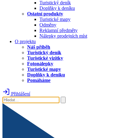
Turistický deník
Doplňky k deníku
Ostatní produkty
Turistické mapy
Odměny
Reklamní předměty
Nálepky prodejních míst
O projektu
Náš příběh
Turistický deník
Turistické vizitky
Fotonálepky
Turistické mapy
Doplňky k deníku
Pomáháme
Přihlášení