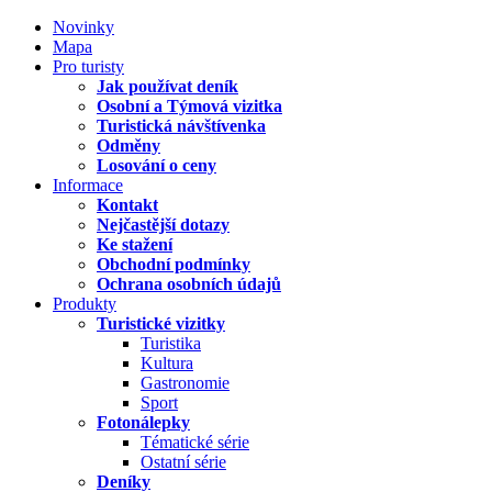
Novinky
Mapa
Pro turisty
Jak používat deník
Osobní a Týmová vizitka
Turistická návštívenka
Odměny
Losování o ceny
Informace
Kontakt
Nejčastější dotazy
Ke stažení
Obchodní podmínky
Ochrana osobních údajů
Produkty
Turistické vizitky
Turistika
Kultura
Gastronomie
Sport
Fotonálepky
Tématické série
Ostatní série
Deníky