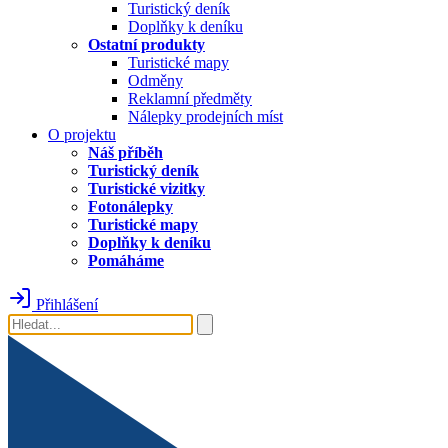
Turistický deník
Doplňky k deníku
Ostatní produkty
Turistické mapy
Odměny
Reklamní předměty
Nálepky prodejních míst
O projektu
Náš příběh
Turistický deník
Turistické vizitky
Fotonálepky
Turistické mapy
Doplňky k deníku
Pomáháme
Přihlášení