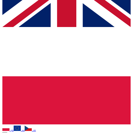
pln
eur
czk