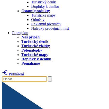
Turistický deník
Doplňky k deníku
Ostatní produkty
Turistické mapy
Odměny
Reklamní předměty
Nálepky prodejních míst
O projektu
Náš příběh
Turistický deník
Turistické vizitky
Fotonálepky
Turistické mapy
Doplňky k deníku
Pomáháme
Přihlášení