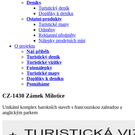
Deníky
Turistický deník
Doplňky k deníku
Ostatní produkty
Turistické mapy
Odměny
Reklamní předměty
Nálepky prodejních míst
O projektu
Náš příběh
Turistický deník
Turistické vizitky
Fotonálepky
Turistické mapy
Doplňky k deníku
Pomáháme
CZ-1430 Zámek Milotice
Unikátní komplex barokních staveb s francouzskou zahradou a
anglickým parkem