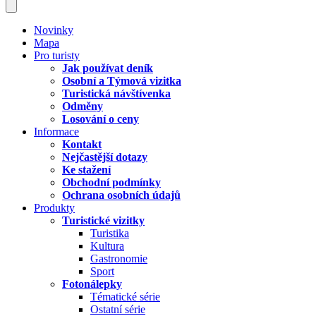
Novinky
Mapa
Pro turisty
Jak používat deník
Osobní a Týmová vizitka
Turistická návštívenka
Odměny
Losování o ceny
Informace
Kontakt
Nejčastější dotazy
Ke stažení
Obchodní podmínky
Ochrana osobních údajů
Produkty
Turistické vizitky
Turistika
Kultura
Gastronomie
Sport
Fotonálepky
Tématické série
Ostatní série