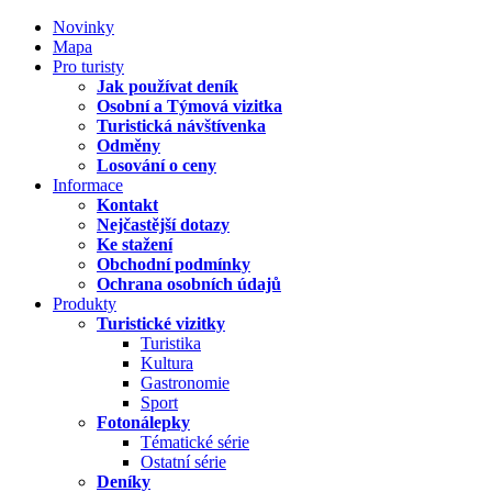
Novinky
Mapa
Pro turisty
Jak používat deník
Osobní a Týmová vizitka
Turistická návštívenka
Odměny
Losování o ceny
Informace
Kontakt
Nejčastější dotazy
Ke stažení
Obchodní podmínky
Ochrana osobních údajů
Produkty
Turistické vizitky
Turistika
Kultura
Gastronomie
Sport
Fotonálepky
Tématické série
Ostatní série
Deníky