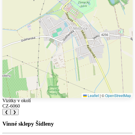
Leaflet
|
©
OpenStreetMap
Vizitky v okolí
CZ-6060
❮
❯
Vinné sklepy Šidleny