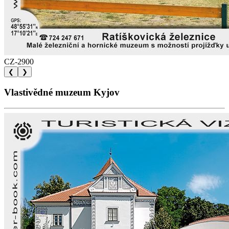
CZ-2900
❮
❯
Vlastivědné muzeum Kyjov