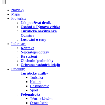
Novinky
Mapa
Pro turisty
Jak používat deník
Osobní a Týmová vizitka
Turistická návštívenka
Odměny
Losování o ceny
Informace
Kontakt
Nejčastější dotazy
Ke stažení
Obchodní podmínky
Ochrana osobních údajů
Produkty
Turistické vizitky
Turistika
Kultura
Gastronomie
Sport
Fotonálepky
Tématické série
Ostatní série