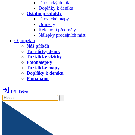
Turistický deník
Doplňky k deníku
Ostatní produkty
Turistické mapy
Odměny
Reklamní předměty
Nálepky prodejních míst
O projektu
Náš příběh
Turistický deník
Turistické vizitky
Fotonálepky
Turistické mapy
Doplňky k deníku
Pomáháme
Přihlášení