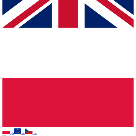
pln
eur
czk