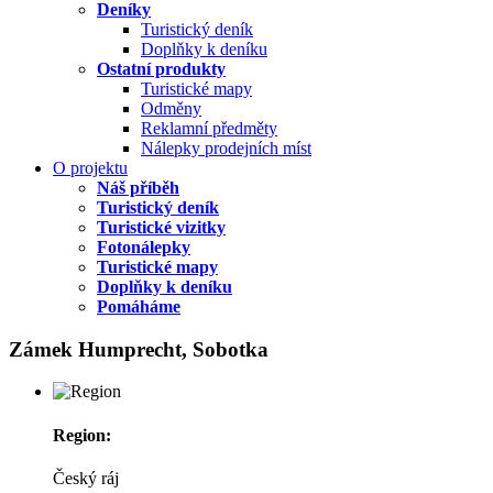
Deníky
Turistický deník
Doplňky k deníku
Ostatní produkty
Turistické mapy
Odměny
Reklamní předměty
Nálepky prodejních míst
O projektu
Náš příběh
Turistický deník
Turistické vizitky
Fotonálepky
Turistické mapy
Doplňky k deníku
Pomáháme
Zámek Humprecht, Sobotka
Region:
Český ráj