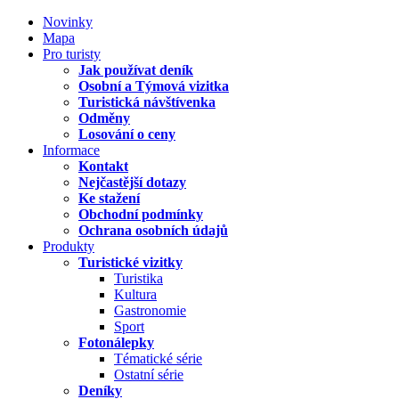
Novinky
Mapa
Pro turisty
Jak používat deník
Osobní a Týmová vizitka
Turistická návštívenka
Odměny
Losování o ceny
Informace
Kontakt
Nejčastější dotazy
Ke stažení
Obchodní podmínky
Ochrana osobních údajů
Produkty
Turistické vizitky
Turistika
Kultura
Gastronomie
Sport
Fotonálepky
Tématické série
Ostatní série
Deníky