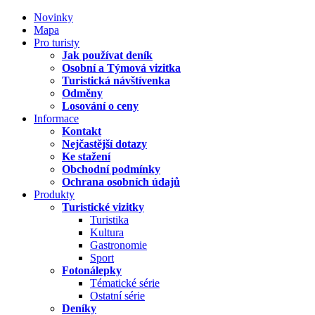
Novinky
Mapa
Pro turisty
Jak používat deník
Osobní a Týmová vizitka
Turistická návštívenka
Odměny
Losování o ceny
Informace
Kontakt
Nejčastější dotazy
Ke stažení
Obchodní podmínky
Ochrana osobních údajů
Produkty
Turistické vizitky
Turistika
Kultura
Gastronomie
Sport
Fotonálepky
Tématické série
Ostatní série
Deníky