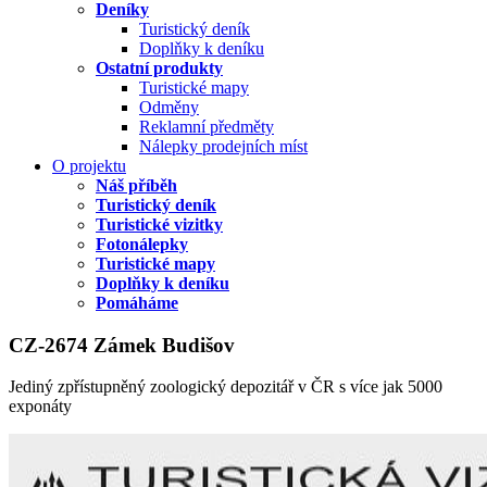
Deníky
Turistický deník
Doplňky k deníku
Ostatní produkty
Turistické mapy
Odměny
Reklamní předměty
Nálepky prodejních míst
O projektu
Náš příběh
Turistický deník
Turistické vizitky
Fotonálepky
Turistické mapy
Doplňky k deníku
Pomáháme
CZ-2674 Zámek Budišov
Jediný zpřístupněný zoologický depozitář v ČR s více jak 5000
exponáty