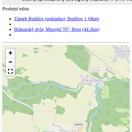
Prodejní místa
Zámek Budišov (pokladna), Budišov 1 (0km)
Biskupský dvůr, Muzejní 707, Brno (44.2km)
+
−