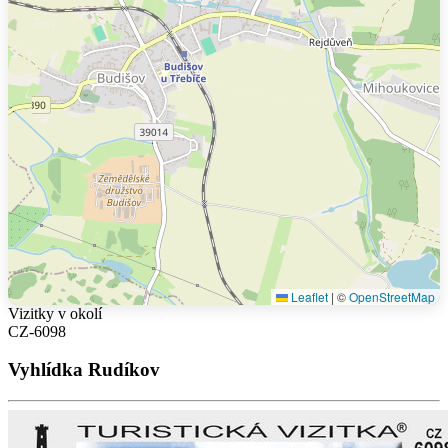
Leaflet
|
©
OpenStreetMap
Vizitky v okolí
CZ-6098
Vyhlídka Rudíkov