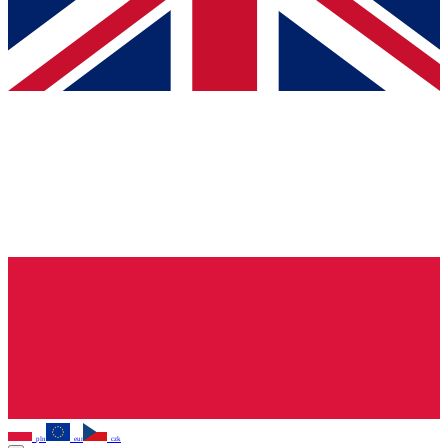
pln
eur
czk