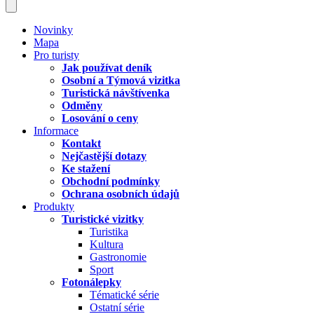
Novinky
Mapa
Pro turisty
Jak používat deník
Osobní a Týmová vizitka
Turistická návštívenka
Odměny
Losování o ceny
Informace
Kontakt
Nejčastější dotazy
Ke stažení
Obchodní podmínky
Ochrana osobních údajů
Produkty
Turistické vizitky
Turistika
Kultura
Gastronomie
Sport
Fotonálepky
Tématické série
Ostatní série