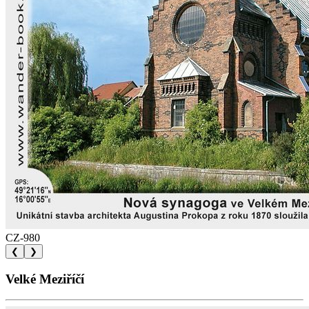
CZ-980
❮
❯
Velké Meziříčí