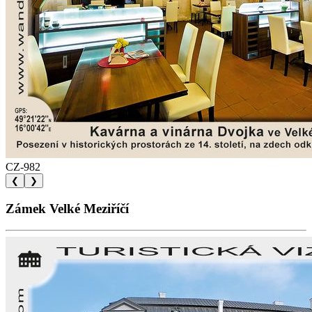
CZ-982
❮
❯
Zámek Velké Meziříčí