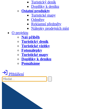
Turistický deník
Doplňky k deníku
Ostatní produkty
Turistické mapy
Odměny
Reklamní předměty
Nálepky prodejních míst
O projektu
Náš příběh
Turistický deník
Turistické vizitky
Fotonálepky
Turistické mapy
Doplňky k deníku
Pomáháme
Přihlášení