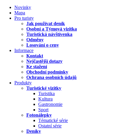
Novinky
Mapa
Pro turisty
Jak používat deník
Osobní a Týmová vizitka
Turistická návštívenka
Odměny
Losování o ceny
Informace
Kontakt
Nejčastější dotazy
Ke stažení
Obchodní podmínky
Ochrana osobních údajů
Produkty
Turistické vizitky
Turistika
Kultura
Gastronomie
Sport
Fotonálepky
Tématické série
Ostatní série
Deníky