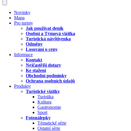
Novinky
Mapa
Pro turisty
Jak používat deník
Osobní a Týmová vizitka
Turistická návštívenka
Odměny
Losování o ceny
Informace
Kontakt
Nejčastější dotazy
Ke stažení
Obchodní podmínky
Ochrana osobních údajů
Produkty
Turistické vizitky
Turistika
Kultura
Gastronomie
Sport
Fotonálepky
Tématické série
Ostatní série