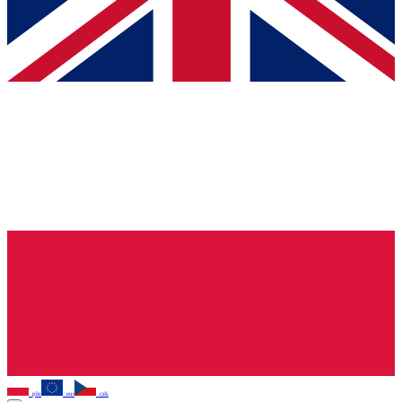
pln
eur
czk