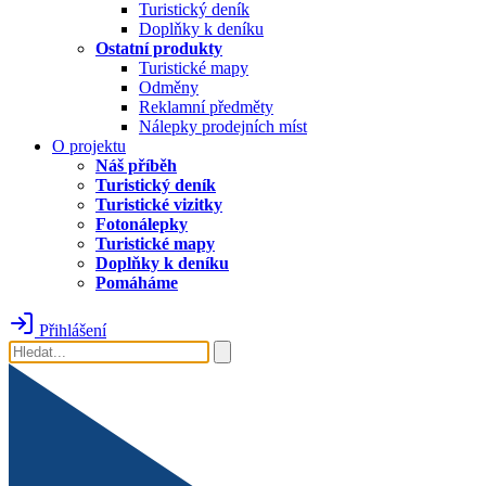
Turistický deník
Doplňky k deníku
Ostatní produkty
Turistické mapy
Odměny
Reklamní předměty
Nálepky prodejních míst
O projektu
Náš příběh
Turistický deník
Turistické vizitky
Fotonálepky
Turistické mapy
Doplňky k deníku
Pomáháme
Přihlášení