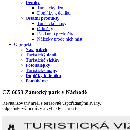
Deníky
Turistický deník
Doplňky k deníku
Ostatní produkty
Turistické mapy
Odměny
Reklamní předměty
Nálepky prodejních míst
O projektu
Náš příběh
Turistický deník
Turistické vizitky
Fotonálepky
Turistické mapy
Doplňky k deníku
Pomáháme
CZ-6053 Zámecký park v Náchodě
Revitalizovaný areál s terasovitě uspořádanými svahy,
odpočinkovými místy a výhledy na město