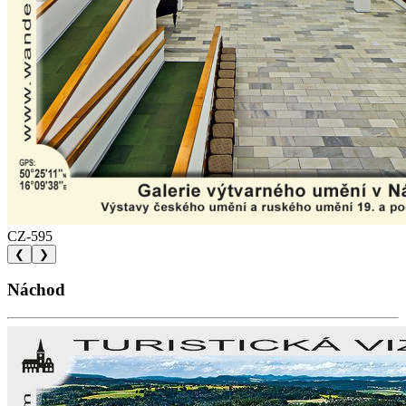
CZ-595
❮
❯
Náchod