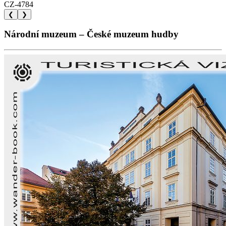
CZ-4784
❮
❯
Národní muzeum – České muzeum hudby