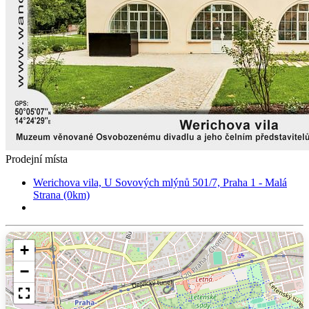
Prodejní místa
Werichova vila, U Sovových mlýnů 501/7, Praha 1 - Malá
Strana (0km)
+
−