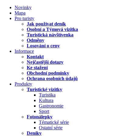
Novinky
Mapa
Pro turisty
Jak používat deník
Osobní a Týmová vizitka
Turistická návštívenka
Odměny
Losování o ceny
Informace
Kontakt
Nejčastější dotazy
Ke stažení
Obchodní podmínky
Ochrana osobních údajů
Produkty
Turistické vizitky
Turistika
Kultura
Gastronomie
Sport
Fotonálepky
Tématické série
Ostatní série
Deníky