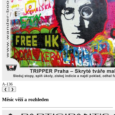
A-136
❮
❯
Měsíc věží a rozhleden