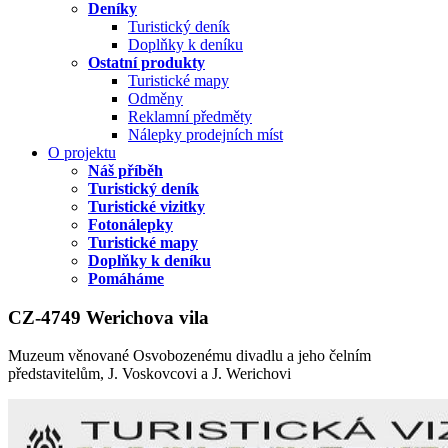
Deníky
Turistický deník
Doplňky k deníku
Ostatní produkty
Turistické mapy
Odměny
Reklamní předměty
Nálepky prodejních míst
O projektu
Náš příběh
Turistický deník
Turistické vizitky
Fotonálepky
Turistické mapy
Doplňky k deníku
Pomáháme
CZ-4749 Werichova vila
Muzeum věnované Osvobozenému divadlu a jeho čelním
představitelům, J. Voskovcovi a J. Werichovi