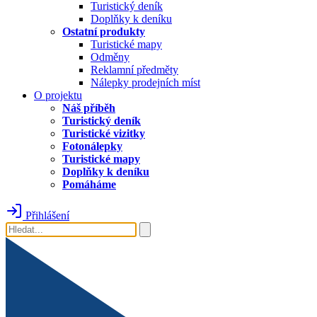
Turistický deník
Doplňky k deníku
Ostatní produkty
Turistické mapy
Odměny
Reklamní předměty
Nálepky prodejních míst
O projektu
Náš příběh
Turistický deník
Turistické vizitky
Fotonálepky
Turistické mapy
Doplňky k deníku
Pomáháme
Přihlášení