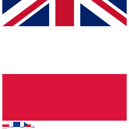
pln
eur
czk