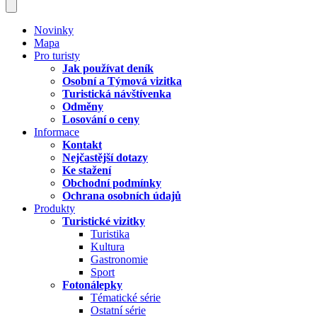
Novinky
Mapa
Pro turisty
Jak používat deník
Osobní a Týmová vizitka
Turistická návštívenka
Odměny
Losování o ceny
Informace
Kontakt
Nejčastější dotazy
Ke stažení
Obchodní podmínky
Ochrana osobních údajů
Produkty
Turistické vizitky
Turistika
Kultura
Gastronomie
Sport
Fotonálepky
Tématické série
Ostatní série