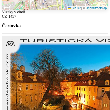
Leaflet
|
©
OpenStreetMap
Vizitky v okolí
CZ-1457
Čertovka