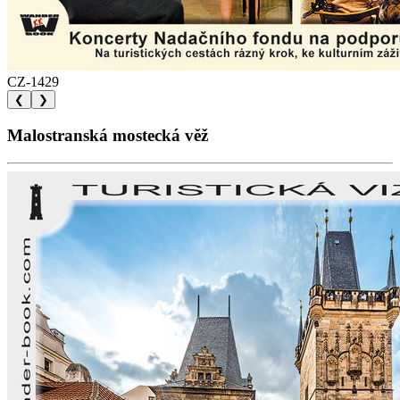
CZ-1429
❮
❯
Malostranská mostecká věž