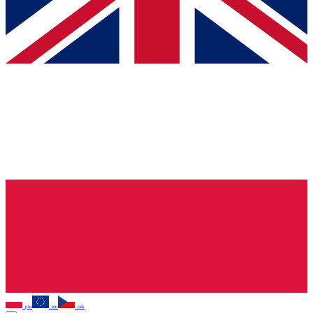
pln
eur
czk