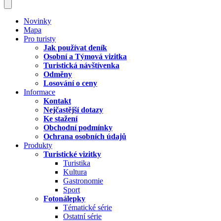
Novinky
Mapa
Pro turisty
Jak používat deník
Osobní a Týmová vizitka
Turistická návštívenka
Odměny
Losování o ceny
Informace
Kontakt
Nejčastější dotazy
Ke stažení
Obchodní podmínky
Ochrana osobních údajů
Produkty
Turistické vizitky
Turistika
Kultura
Gastronomie
Sport
Fotonálepky
Tématické série
Ostatní série