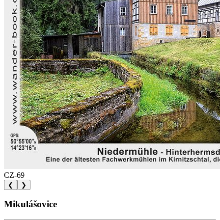
CZ-69
❮
❯
Mikulášovice