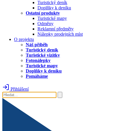
Turistický deník
Doplňky k deníku
Ostatní produkty
Turistické mapy
Odměny
Reklamní předměty
Nálepky prodejních míst
O projektu
Náš příběh
Turistický deník
Turistické vizitky
Fotonálepky
Turistické mapy
Doplňky k deníku
Pomáháme
Přihlášení