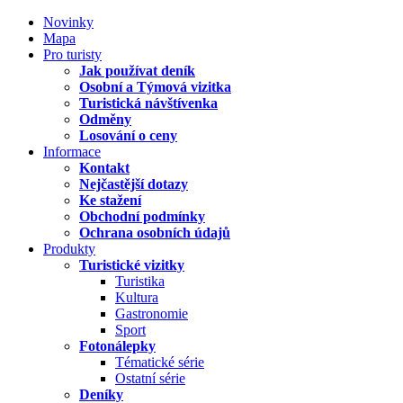
Novinky
Mapa
Pro turisty
Jak používat deník
Osobní a Týmová vizitka
Turistická návštívenka
Odměny
Losování o ceny
Informace
Kontakt
Nejčastější dotazy
Ke stažení
Obchodní podmínky
Ochrana osobních údajů
Produkty
Turistické vizitky
Turistika
Kultura
Gastronomie
Sport
Fotonálepky
Tématické série
Ostatní série
Deníky