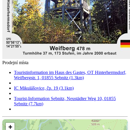
Prodejní místa
Touristinformation im Haus des Gastes, OT Hinterhermsdorf,
Weifbergstr. 1, 01855 Sebnitz (1.3km)
IC Mikulášovice, čp. 19 (3.1km)
Tourist-Information Sebnitz, Neustädter Weg 10, 01855
Sebnitz (7.7km)
+