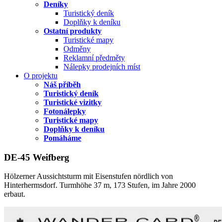
Deníky
Turistický deník
Doplňky k deníku
Ostatní produkty
Turistické mapy
Odměny
Reklamní předměty
Nálepky prodejních míst
O projektu
Náš příběh
Turistický deník
Turistické vizitky
Fotonálepky
Turistické mapy
Doplňky k deníku
Pomáháme
DE-45 Weifberg
Hölzerner Aussichtsturm mit Eisenstufen nördlich von
Hinterhermsdorf. Turmhöhe 37 m, 173 Stufen, im Jahre 2000
erbaut.