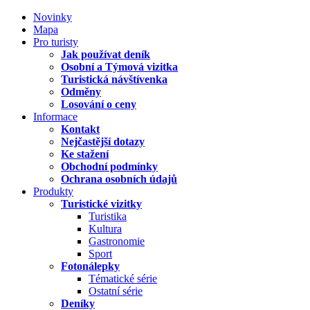
Novinky
Mapa
Pro turisty
Jak používat deník
Osobní a Týmová vizitka
Turistická návštívenka
Odměny
Losování o ceny
Informace
Kontakt
Nejčastější dotazy
Ke stažení
Obchodní podmínky
Ochrana osobních údajů
Produkty
Turistické vizitky
Turistika
Kultura
Gastronomie
Sport
Fotonálepky
Tématické série
Ostatní série
Deníky