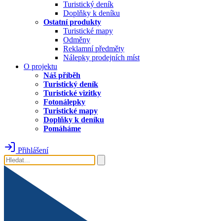
Turistický deník
Doplňky k deníku
Ostatní produkty
Turistické mapy
Odměny
Reklamní předměty
Nálepky prodejních míst
O projektu
Náš příběh
Turistický deník
Turistické vizitky
Fotonálepky
Turistické mapy
Doplňky k deníku
Pomáháme
Přihlášení