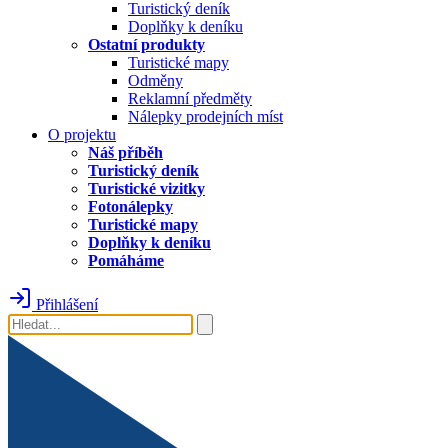
Turistický deník
Doplňky k deníku
Ostatní produkty
Turistické mapy
Odměny
Reklamní předměty
Nálepky prodejních míst
O projektu
Náš příběh
Turistický deník
Turistické vizitky
Fotonálepky
Turistické mapy
Doplňky k deníku
Pomáháme
Přihlášení