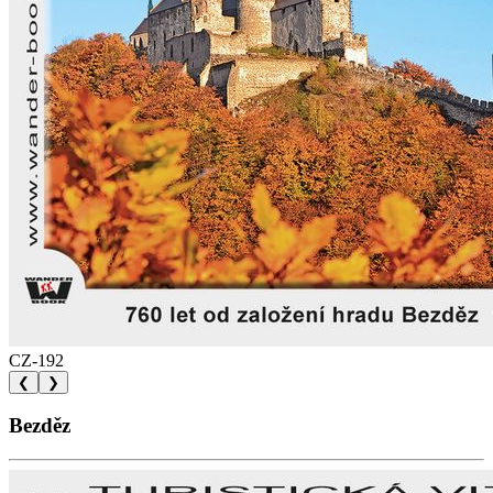
CZ-192
❮
❯
Bezděz