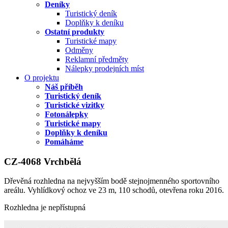
Deníky
Turistický deník
Doplňky k deníku
Ostatní produkty
Turistické mapy
Odměny
Reklamní předměty
Nálepky prodejních míst
O projektu
Náš příběh
Turistický deník
Turistické vizitky
Fotonálepky
Turistické mapy
Doplňky k deníku
Pomáháme
CZ-4068 Vrchbělá
Dřevěná rozhledna na nejvyšším bodě stejnojmenného sportovního
areálu. Vyhlídkový ochoz ve 23 m, 110 schodů, otevřena roku 2016.
Rozhledna je nepřístupná