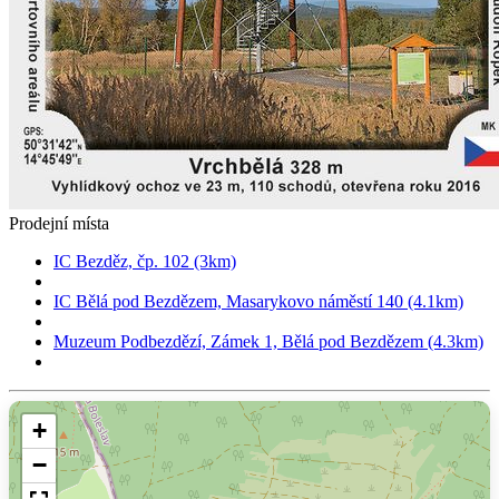
Prodejní místa
IC Bezděz, čp. 102 (3km)
IC Bělá pod Bezdězem, Masarykovo náměstí 140 (4.1km)
Muzeum Podbezdězí, Zámek 1, Bělá pod Bezdězem (4.3km)
+
−