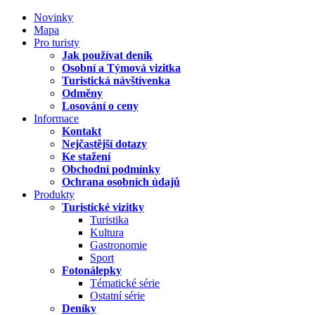
Novinky
Mapa
Pro turisty
Jak používat deník
Osobní a Týmová vizitka
Turistická návštívenka
Odměny
Losování o ceny
Informace
Kontakt
Nejčastější dotazy
Ke stažení
Obchodní podmínky
Ochrana osobních údajů
Produkty
Turistické vizitky
Turistika
Kultura
Gastronomie
Sport
Fotonálepky
Tématické série
Ostatní série
Deníky