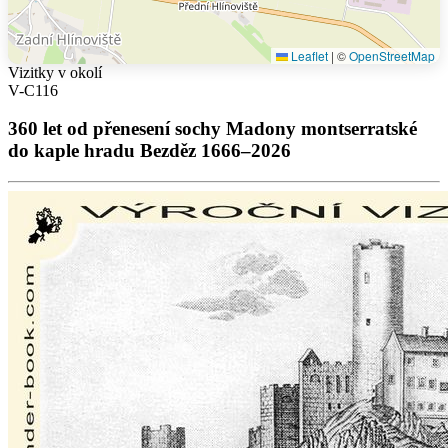
Leaflet
|
©
OpenStreetMap
Vizitky v okolí
V-C116
360 let od přenesení sochy Madony montserratské
do kaple hradu Bezděz 1666–2026