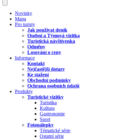
Novinky
Mapa
Pro turisty
Jak používat deník
Osobní a Týmová vizitka
Turistická návštívenka
Odměny
Losování o ceny
Informace
Kontakt
Nejčastější dotazy
Ke stažení
Obchodní podmínky
Ochrana osobních údajů
Produkty
Turistické vizitky
Turistika
Kultura
Gastronomie
Sport
Fotonálepky
Tématické série
Ostatní série