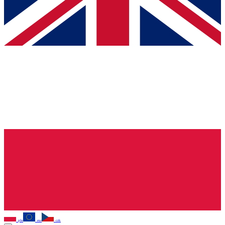
pln
eur
czk