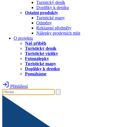
Turistický deník
Doplňky k deníku
Ostatní produkty
Turistické mapy
Odměny
Reklamní předměty
Nálepky prodejních míst
O projektu
Náš příběh
Turistický deník
Turistické vizitky
Fotonálepky
Turistické mapy
Doplňky k deníku
Pomáháme
Přihlášení