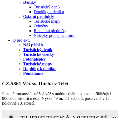
Deníky
Turistický deník
Doplňky k deníku
Ostatní produkty
Turistické mapy
Odměny
Reklamní předměty
Nálepky prodejních míst
O projektu
Náš příběh
Turistický deník
Turistické vizitky
Fotonálepky
Turistické mapy
Doplňky k deníku
Pomáháme
CZ-5861 Věž sv. Ducha v Telči
Pozdně románská strážná věž s multimediální expozicí přibližující
900letou historii města. Výška 49 m, 111 schodů, postavená v 1.
polovině 13. století.