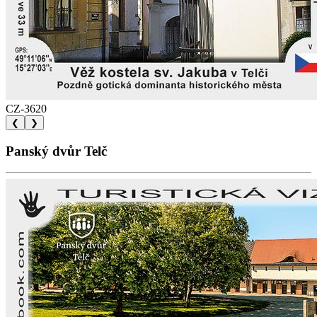
CZ-3620
❮
❯
Panský dvůr Telč