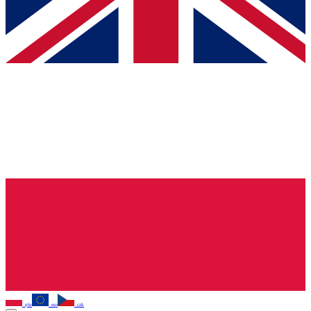
pln
eur
czk