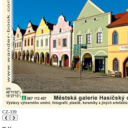
CZ-339
❮
❯