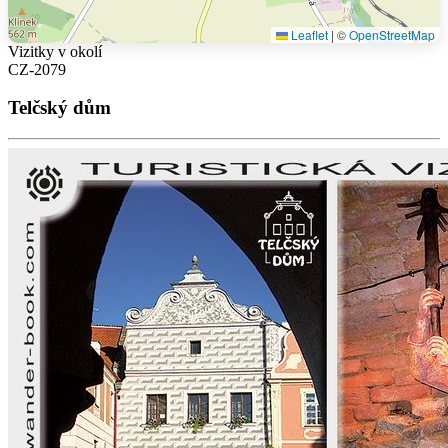
Leaflet
|
©
OpenStreetMap
Vizitky v okolí
CZ-2079
Telčský dům