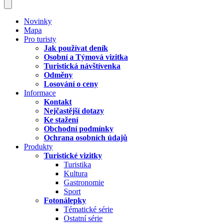
Novinky
Mapa
Pro turisty
Jak používat deník
Osobní a Týmová vizitka
Turistická návštívenka
Odměny
Losování o ceny
Informace
Kontakt
Nejčastější dotazy
Ke stažení
Obchodní podmínky
Ochrana osobních údajů
Produkty
Turistické vizitky
Turistika
Kultura
Gastronomie
Sport
Fotonálepky
Tématické série
Ostatní série