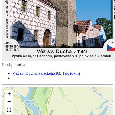
Prodejní místa
Věž sv. Ducha, Palackého 93, Telč (0km)
+
−