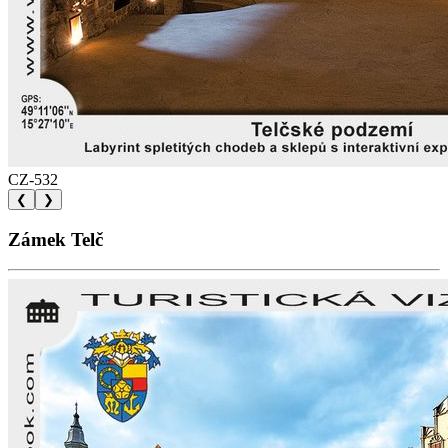
CZ-532
❮
❯
Zámek Telč