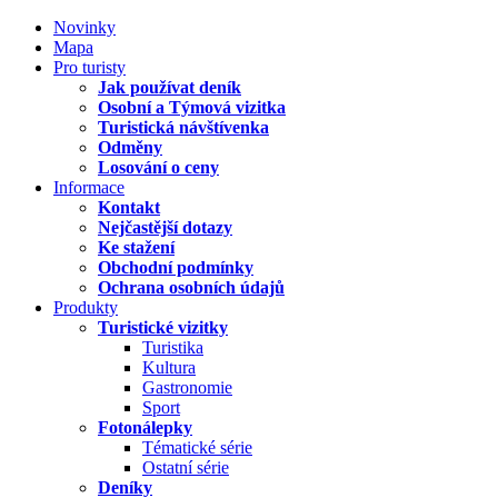
Novinky
Mapa
Pro turisty
Jak používat deník
Osobní a Týmová vizitka
Turistická návštívenka
Odměny
Losování o ceny
Informace
Kontakt
Nejčastější dotazy
Ke stažení
Obchodní podmínky
Ochrana osobních údajů
Produkty
Turistické vizitky
Turistika
Kultura
Gastronomie
Sport
Fotonálepky
Tématické série
Ostatní série
Deníky