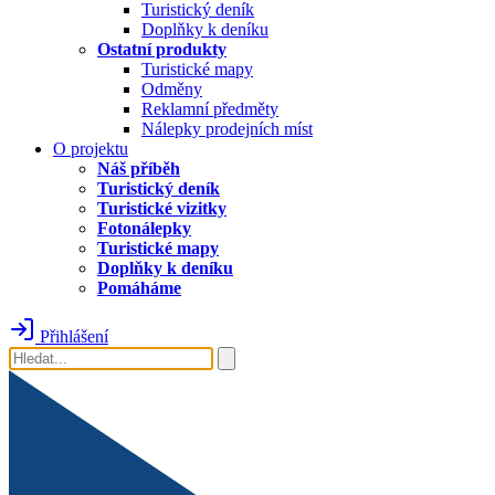
Turistický deník
Doplňky k deníku
Ostatní produkty
Turistické mapy
Odměny
Reklamní předměty
Nálepky prodejních míst
O projektu
Náš příběh
Turistický deník
Turistické vizitky
Fotonálepky
Turistické mapy
Doplňky k deníku
Pomáháme
Přihlášení