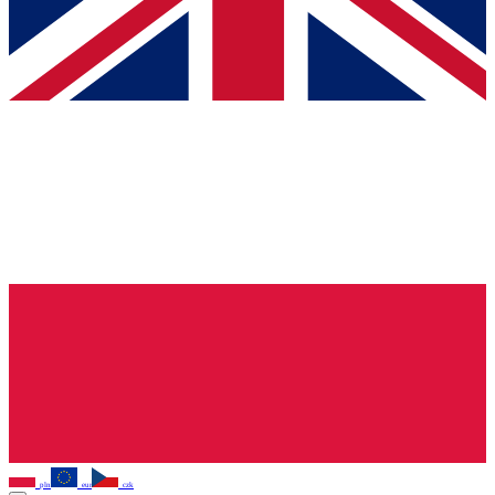
pln
eur
czk