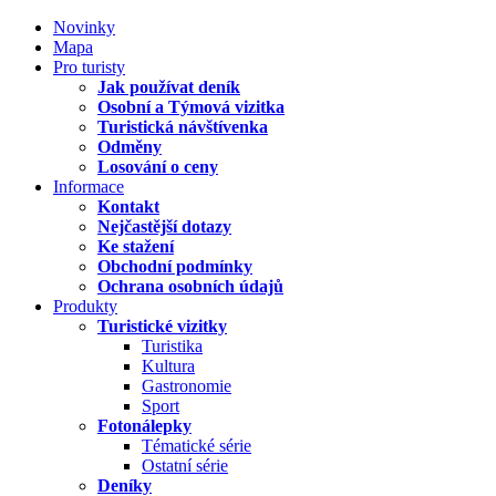
Novinky
Mapa
Pro turisty
Jak používat deník
Osobní a Týmová vizitka
Turistická návštívenka
Odměny
Losování o ceny
Informace
Kontakt
Nejčastější dotazy
Ke stažení
Obchodní podmínky
Ochrana osobních údajů
Produkty
Turistické vizitky
Turistika
Kultura
Gastronomie
Sport
Fotonálepky
Tématické série
Ostatní série
Deníky