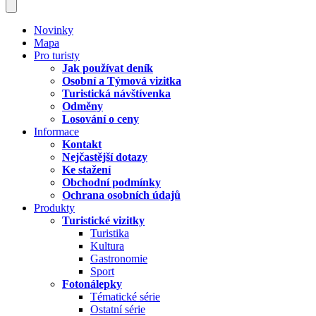
Novinky
Mapa
Pro turisty
Jak používat deník
Osobní a Týmová vizitka
Turistická návštívenka
Odměny
Losování o ceny
Informace
Kontakt
Nejčastější dotazy
Ke stažení
Obchodní podmínky
Ochrana osobních údajů
Produkty
Turistické vizitky
Turistika
Kultura
Gastronomie
Sport
Fotonálepky
Tématické série
Ostatní série