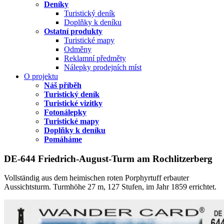
Deníky
Turistický deník
Doplňky k deníku
Ostatní produkty
Turistické mapy
Odměny
Reklamní předměty
Nálepky prodejních míst
O projektu
Náš příběh
Turistický deník
Turistické vizitky
Fotonálepky
Turistické mapy
Doplňky k deníku
Pomáháme
DE-644 Friedrich-August-Turm am Rochlitzerberg
Vollständig aus dem heimischen roten Porphyrtuff erbauter
Aussichtsturm. Turmhöhe 27 m, 127 Stufen, im Jahr 1859 errichtet.