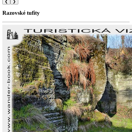
❮
❯
Razovské tufity