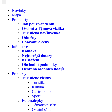
Novinky
Mapa
Pro turisty
Jak používat deník
Osobní a Týmová vizitka
Turistická návštívenka
Odměny
Losování o ceny
Informace
Kontakt
Nejčastější dotazy
Ke stažení
Obchodní podmínky
Ochrana osobních údajů
Produkty
Turistické vizitky
Turistika
Kultura
Gastronomie
Sport
Fotonálepky
Tématické série
Ostatní série