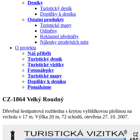
Deníky
Turistický deník
Doplňky k deníku
Ostatní produkty
Turistické mapy
Odměny
Reklamní předměty
Nálepky prodejních míst
O projektu
Náš příběh
Turistický deník
Turistické vizitky
Fotonálepky
Turistické mapy
Doplňky k deníku
Pomáháme
CZ-1864 Velký Roudný
Dřevěná šestipatrová rozhledna s krytou vyhlídkovou plošinou na
vrcholu v 17 m. Výška 20 m, 72 schodů, otevřena 27. 10. 2007.