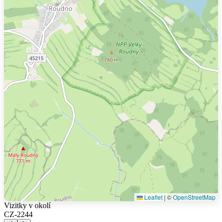
Leaflet
|
©
OpenStreetMap
Vizitky v okolí
CZ-2244