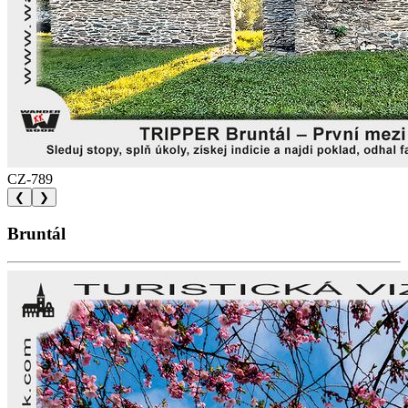
CZ-789
❮
❯
Bruntál