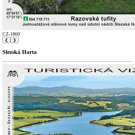
CZ-1860
❮
❯
Slezská Harta