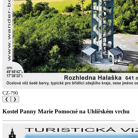
CZ-790
❮
❯
Kostel Panny Marie Pomocné na Uhlířském vrchu