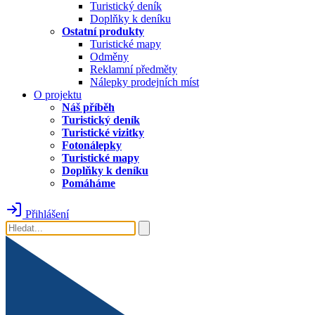
Turistický deník
Doplňky k deníku
Ostatní produkty
Turistické mapy
Odměny
Reklamní předměty
Nálepky prodejních míst
O projektu
Náš příběh
Turistický deník
Turistické vizitky
Fotonálepky
Turistické mapy
Doplňky k deníku
Pomáháme
Přihlášení