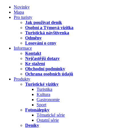
Novinky
Mapa
Pro turisty
Jak používat deník
Osobní a Týmová vizitka
Turistická návštívenka
Odměny
Losování o ceny
Informace
Kontakt
Nejčastější dotazy
Ke stažení
Obchodní podmínky
Ochrana osobních údajů
Produkty
Turistické vizitky
Turistika
Kultura
Gastronomie
Sport
Fotonálepky
Tématické série
Ostatní série
Deníky