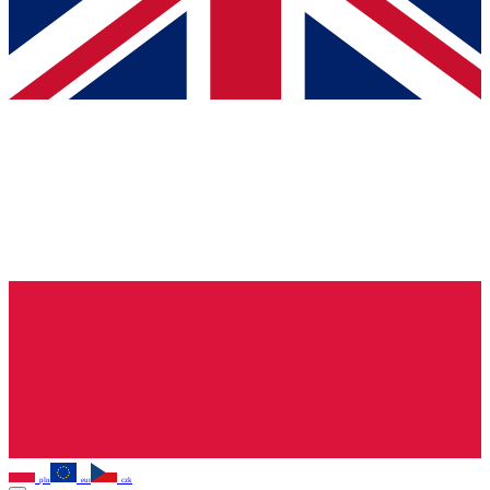
pln
eur
czk