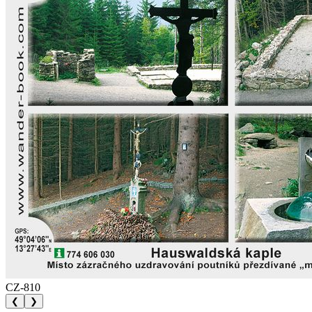
CZ-810
❮
❯