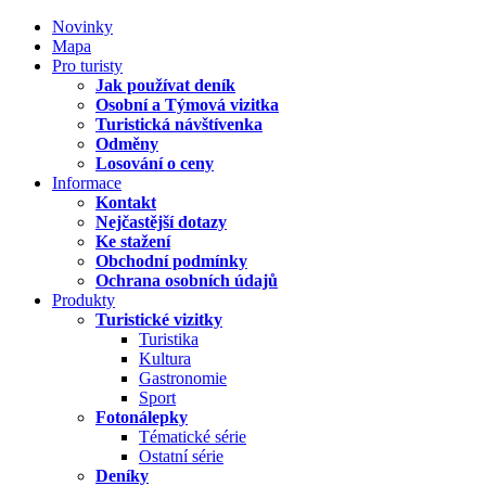
Novinky
Mapa
Pro turisty
Jak používat deník
Osobní a Týmová vizitka
Turistická návštívenka
Odměny
Losování o ceny
Informace
Kontakt
Nejčastější dotazy
Ke stažení
Obchodní podmínky
Ochrana osobních údajů
Produkty
Turistické vizitky
Turistika
Kultura
Gastronomie
Sport
Fotonálepky
Tématické série
Ostatní série
Deníky