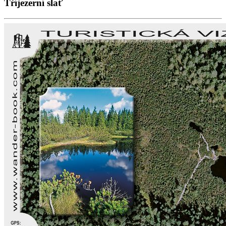
Tříjezerní slať