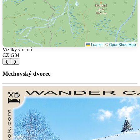
Leaflet
|
©
OpenStreetMap
Vizitky v okolí
CZ-G84
❮
❯
Mechovský dvorec