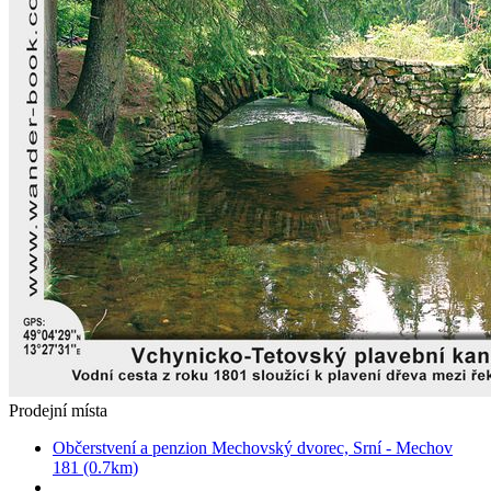
Prodejní místa
Občerstvení a penzion Mechovský dvorec, Srní - Mechov
181 (0.7km)