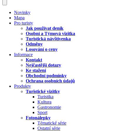
Novinky
Mapa
Pro turisty
Jak používat deník
Osobní a Týmová vizitka
Turistická návštívenka
Odměny
Losování o ceny
Informace
Kontakt
Nejčastější dotazy
Ke stažení
Obchodní podmínky
Ochrana osobních údajů
Produkty
Turistické vizitky
Turistika
Kultura
Gastronomie
Sport
Fotonálepky
Tématické série
Ostatní série