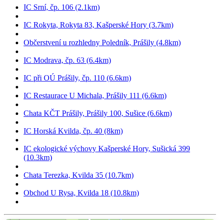
IC Srní, čp. 106 (2.1km)
IC Rokyta, Rokyta 83, Kašperské Hory (3.7km)
Občerstvení u rozhledny Poledník, Prášily (4.8km)
IC Modrava, čp. 63 (6.4km)
IC při OÚ Prášily, čp. 110 (6.6km)
IC Restaurace U Michala, Prášily 111 (6.6km)
Chata KČT Prášily, Prášily 100, Sušice (6.6km)
IC Horská Kvilda, čp. 40 (8km)
IC ekologické výchovy Kašperské Hory, Sušická 399
(10.3km)
Chata Terezka, Kvilda 35 (10.7km)
Obchod U Rysa, Kvilda 18 (10.8km)