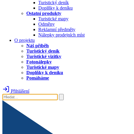
Turistický deník
Doplňky k deníku
Ostatní produkty
Turistické mapy
Odměny
Reklamní předměty
Nálepky prodejních míst
O projektu
Náš příběh
Turistický deník
Turistické vizitky
Fotonálepky
Turistické mapy
Doplňky k deníku
Pomáháme
Přihlášení