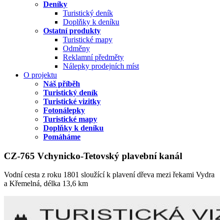
Deníky
Turistický deník
Doplňky k deníku
Ostatní produkty
Turistické mapy
Odměny
Reklamní předměty
Nálepky prodejních míst
O projektu
Náš příběh
Turistický deník
Turistické vizitky
Fotonálepky
Turistické mapy
Doplňky k deníku
Pomáháme
CZ-765 Vchynicko-Tetovský plavební kanál
Vodní cesta z roku 1801 sloužící k plavení dřeva mezi řekami Vydra
a Křemelná, délka 13,6 km