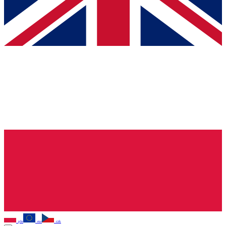
pln
eur
czk