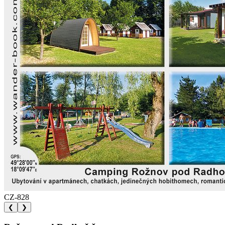
CZ-828
❮
❯