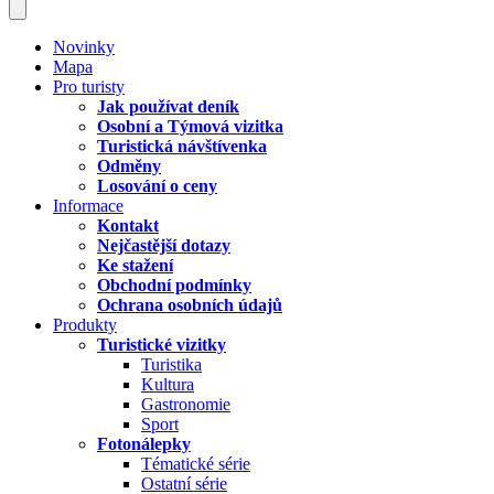
Novinky
Mapa
Pro turisty
Jak používat deník
Osobní a Týmová vizitka
Turistická návštívenka
Odměny
Losování o ceny
Informace
Kontakt
Nejčastější dotazy
Ke stažení
Obchodní podmínky
Ochrana osobních údajů
Produkty
Turistické vizitky
Turistika
Kultura
Gastronomie
Sport
Fotonálepky
Tématické série
Ostatní série