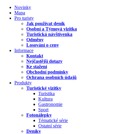
Novinky
Mapa
Pro turisty
Jak používat deník
Osobní a Týmová vizitka
Turistická návštívenka
Odměny
Losování o ceny
Informace
Kontakt
Nejčastější dotazy
Ke stažení
Obchodní podmínky
Ochrana osobních údajů
Produkty
Turistické vizitky
Turistika
Kultura
Gastronomie
Sport
Fotonálepky
Tématické série
Ostatní série
Deníky