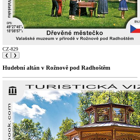
CZ-829
❮
❯
Hudební altán v Rožnově pod Radhoštěm