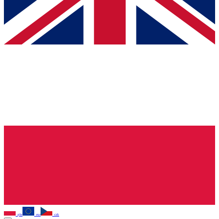
pln
eur
czk