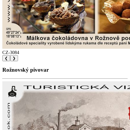
CZ-3084
❮
❯
Rožnovský pivovar