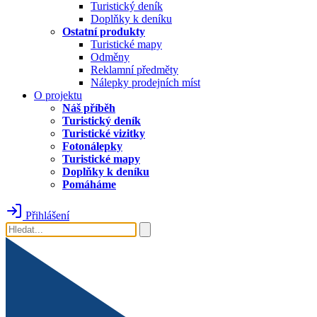
Turistický deník
Doplňky k deníku
Ostatní produkty
Turistické mapy
Odměny
Reklamní předměty
Nálepky prodejních míst
O projektu
Náš příběh
Turistický deník
Turistické vizitky
Fotonálepky
Turistické mapy
Doplňky k deníku
Pomáháme
Přihlášení