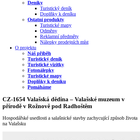
Deníky
Turistický deník
Doplňky k deníku
Ostatní produkty
Turistické mapy
Odměny
Reklamní předměty
Nálepky prodejních míst
O projektu
Náš příběh
Turistický deník
Turistické vizitky
Fotonálepky
Turistické mapy
Doplňky k deníku
Pomáháme
CZ-1654 Valašská dědina – Valašské muzeum v
přírodě v Rožnově pod Radhoštěm
Hospodářské usedlosti a salašnické stavby zachycující způsob života
na Valašsku