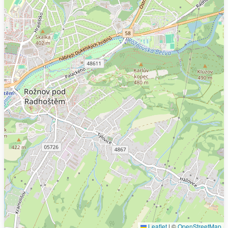
Leaflet
|
©
OpenStreetMap