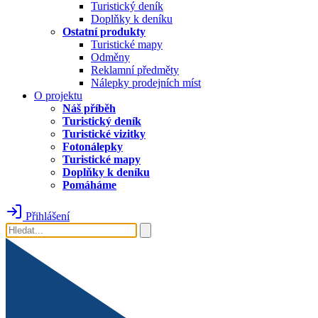
Turistický deník
Doplňky k deníku
Ostatní produkty
Turistické mapy
Odměny
Reklamní předměty
Nálepky prodejních míst
O projektu
Náš příběh
Turistický deník
Turistické vizitky
Fotonálepky
Turistické mapy
Doplňky k deníku
Pomáháme
Přihlášení