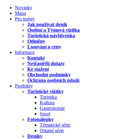
Novinky
Mapa
Pro turisty
Jak používat deník
Osobní a Týmová vizitka
Turistická návštívenka
Odměny
Losování o ceny
Informace
Kontakt
Nejčastější dotazy
Ke stažení
Obchodní podmínky
Ochrana osobních údajů
Produkty
Turistické vizitky
Turistika
Kultura
Gastronomie
Sport
Fotonálepky
Tématické série
Ostatní série
Deníky