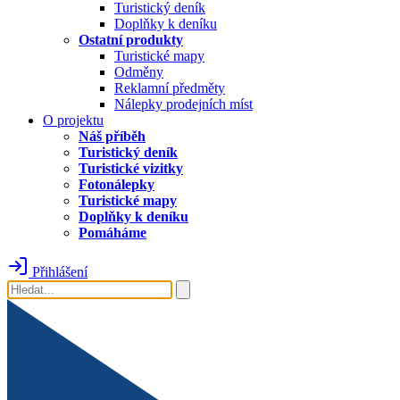
Turistický deník
Doplňky k deníku
Ostatní produkty
Turistické mapy
Odměny
Reklamní předměty
Nálepky prodejních míst
O projektu
Náš příběh
Turistický deník
Turistické vizitky
Fotonálepky
Turistické mapy
Doplňky k deníku
Pomáháme
Přihlášení