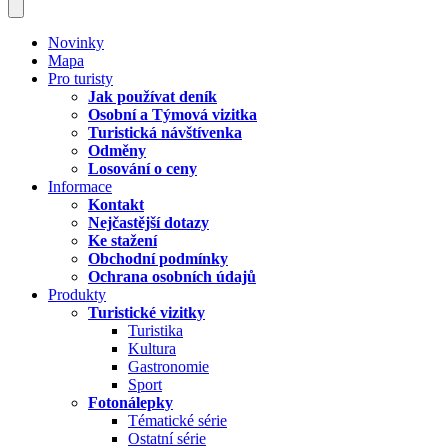
Novinky
Mapa
Pro turisty
Jak používat deník
Osobní a Týmová vizitka
Turistická návštívenka
Odměny
Losování o ceny
Informace
Kontakt
Nejčastější dotazy
Ke stažení
Obchodní podmínky
Ochrana osobních údajů
Produkty
Turistické vizitky
Turistika
Kultura
Gastronomie
Sport
Fotonálepky
Tématické série
Ostatní série