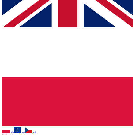
pln
eur
czk