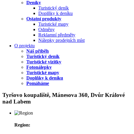
Deníky
Turistický deník
Doplňky k deníku
Ostatní produkty
Turistické mapy
Odměny
Reklamní předměty
Nálepky prodejních míst
O projektu
Náš příběh
Turistický deník
Turistické vizitky
Fotonálepky
Turistické mapy
Doplňky k deníku
Pomáháme
Tyršovo koupaliště, Mánesova 360, Dvůr Králové
nad Labem
Region: