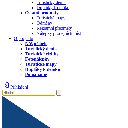
Turistický deník
Doplňky k deníku
Ostatní produkty
Turistické mapy
Odměny
Reklamní předměty
Nálepky prodejních míst
O projektu
Náš příběh
Turistický deník
Turistické vizitky
Fotonálepky
Turistické mapy
Doplňky k deníku
Pomáháme
Přihlášení