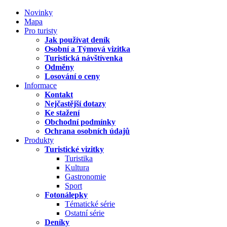
Novinky
Mapa
Pro turisty
Jak používat deník
Osobní a Týmová vizitka
Turistická návštívenka
Odměny
Losování o ceny
Informace
Kontakt
Nejčastější dotazy
Ke stažení
Obchodní podmínky
Ochrana osobních údajů
Produkty
Turistické vizitky
Turistika
Kultura
Gastronomie
Sport
Fotonálepky
Tématické série
Ostatní série
Deníky