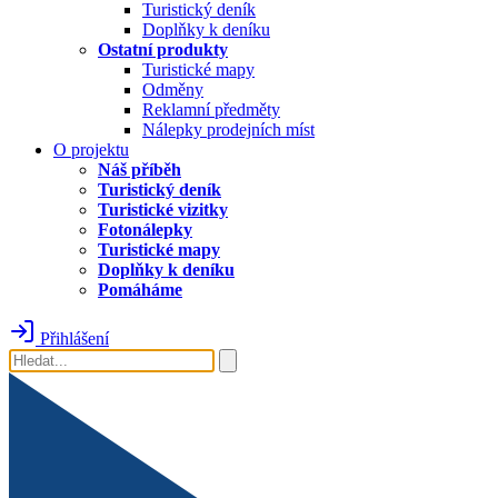
Turistický deník
Doplňky k deníku
Ostatní produkty
Turistické mapy
Odměny
Reklamní předměty
Nálepky prodejních míst
O projektu
Náš příběh
Turistický deník
Turistické vizitky
Fotonálepky
Turistické mapy
Doplňky k deníku
Pomáháme
Přihlášení