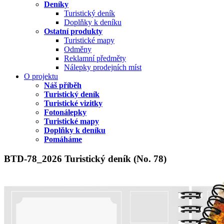
Deníky
Turistický deník
Doplňky k deníku
Ostatní produkty
Turistické mapy
Odměny
Reklamní předměty
Nálepky prodejních míst
O projektu
Náš příběh
Turistický deník
Turistické vizitky
Fotonálepky
Turistické mapy
Doplňky k deníku
Pomáháme
BTD-78_2026 Turistický deník (No. 78)