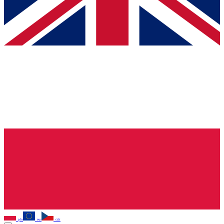
pln
eur
czk