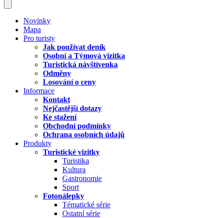
Novinky
Mapa
Pro turisty
Jak používat deník
Osobní a Týmová vizitka
Turistická návštívenka
Odměny
Losování o ceny
Informace
Kontakt
Nejčastější dotazy
Ke stažení
Obchodní podmínky
Ochrana osobních údajů
Produkty
Turistické vizitky
Turistika
Kultura
Gastronomie
Sport
Fotonálepky
Tématické série
Ostatní série