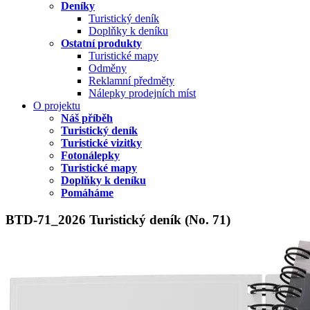
Deníky
Turistický deník
Doplňky k deníku
Ostatní produkty
Turistické mapy
Odměny
Reklamní předměty
Nálepky prodejních míst
O projektu
Náš příběh
Turistický deník
Turistické vizitky
Fotonálepky
Turistické mapy
Doplňky k deníku
Pomáháme
BTD-71_2026 Turistický deník (No. 71)