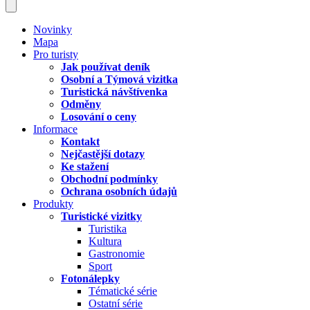
Novinky
Mapa
Pro turisty
Jak používat deník
Osobní a Týmová vizitka
Turistická návštívenka
Odměny
Losování o ceny
Informace
Kontakt
Nejčastější dotazy
Ke stažení
Obchodní podmínky
Ochrana osobních údajů
Produkty
Turistické vizitky
Turistika
Kultura
Gastronomie
Sport
Fotonálepky
Tématické série
Ostatní série