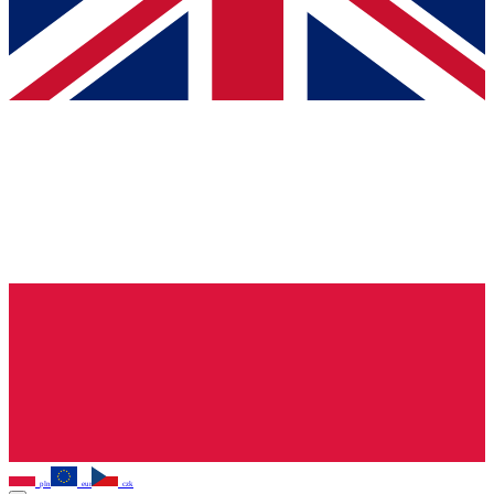
pln
eur
czk