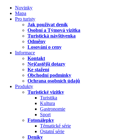
Novinky
Mapa
Pro turisty
Jak používat deník
Osobní a Týmová vizitka
Turistická návštívenka
Odměny
Losování o ceny
Informace
Kontakt
Nejčastější dotazy
Ke stažení
Obchodní podmínky
Ochrana osobních údajů
Produkty
Turistické vizitky
Turistika
Kultura
Gastronomie
Sport
Fotonálepky
Tématické série
Ostatní série
Deníky