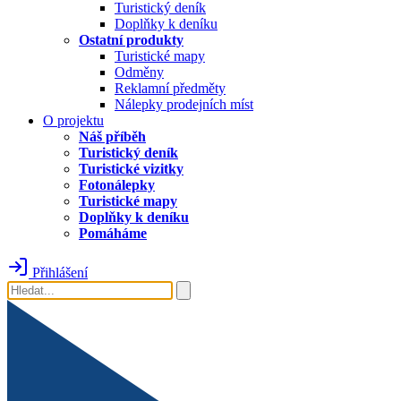
Turistický deník
Doplňky k deníku
Ostatní produkty
Turistické mapy
Odměny
Reklamní předměty
Nálepky prodejních míst
O projektu
Náš příběh
Turistický deník
Turistické vizitky
Fotonálepky
Turistické mapy
Doplňky k deníku
Pomáháme
Přihlášení