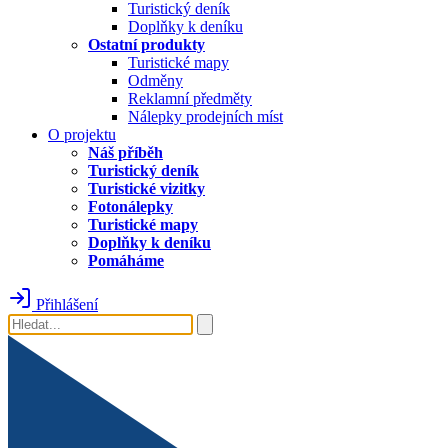
Turistický deník
Doplňky k deníku
Ostatní produkty
Turistické mapy
Odměny
Reklamní předměty
Nálepky prodejních míst
O projektu
Náš příběh
Turistický deník
Turistické vizitky
Fotonálepky
Turistické mapy
Doplňky k deníku
Pomáháme
Přihlášení