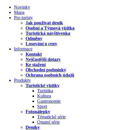
Novinky
Mapa
Pro turisty
Jak používat deník
Osobní a Týmová vizitka
Turistická návštívenka
Odměny
Losování o ceny
Informace
Kontakt
Nejčastější dotazy
Ke stažení
Obchodní podmínky
Ochrana osobních údajů
Produkty
Turistické vizitky
Turistika
Kultura
Gastronomie
Sport
Fotonálepky
Tématické série
Ostatní série
Deníky