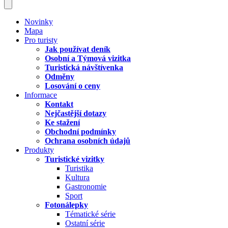
Novinky
Mapa
Pro turisty
Jak používat deník
Osobní a Týmová vizitka
Turistická návštívenka
Odměny
Losování o ceny
Informace
Kontakt
Nejčastější dotazy
Ke stažení
Obchodní podmínky
Ochrana osobních údajů
Produkty
Turistické vizitky
Turistika
Kultura
Gastronomie
Sport
Fotonálepky
Tématické série
Ostatní série