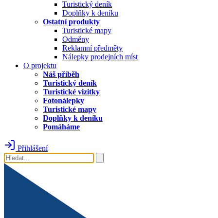
Turistický deník
Doplňky k deníku
Ostatní produkty
Turistické mapy
Odměny
Reklamní předměty
Nálepky prodejních míst
O projektu
Náš příběh
Turistický deník
Turistické vizitky
Fotonálepky
Turistické mapy
Doplňky k deníku
Pomáháme
Přihlášení