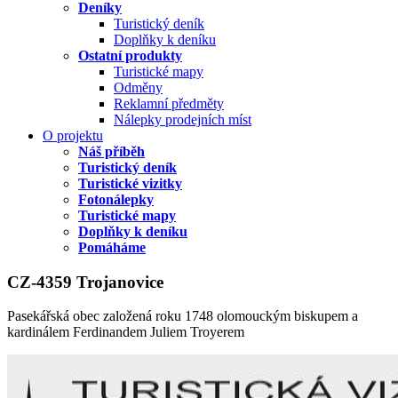
Deníky
Turistický deník
Doplňky k deníku
Ostatní produkty
Turistické mapy
Odměny
Reklamní předměty
Nálepky prodejních míst
O projektu
Náš příběh
Turistický deník
Turistické vizitky
Fotonálepky
Turistické mapy
Doplňky k deníku
Pomáháme
CZ-4359 Trojanovice
Pasekářská obec založená roku 1748 olomouckým biskupem a
kardinálem Ferdinandem Juliem Troyerem