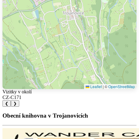
Leaflet
|
©
OpenStreetMap
Vizitky v okolí
CZ-C171
❮
❯
Obecní knihovna v Trojanovicích