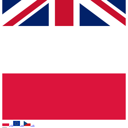
pln
eur
czk