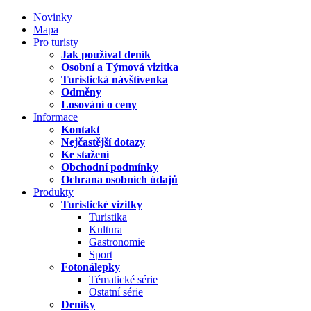
Novinky
Mapa
Pro turisty
Jak používat deník
Osobní a Týmová vizitka
Turistická návštívenka
Odměny
Losování o ceny
Informace
Kontakt
Nejčastější dotazy
Ke stažení
Obchodní podmínky
Ochrana osobních údajů
Produkty
Turistické vizitky
Turistika
Kultura
Gastronomie
Sport
Fotonálepky
Tématické série
Ostatní série
Deníky