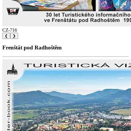
CZ-716
❮
❯
Frenštát pod Radhoštěm