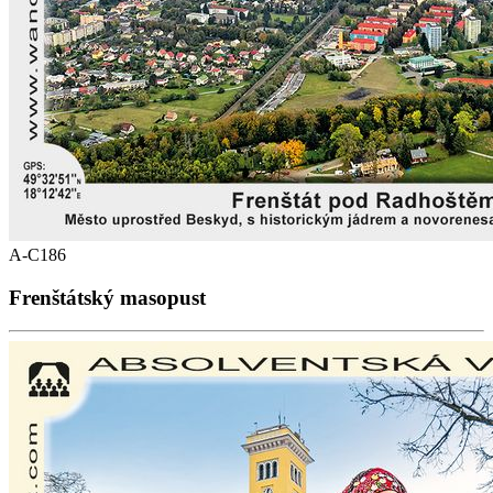
A-C186
Frenštátský masopust