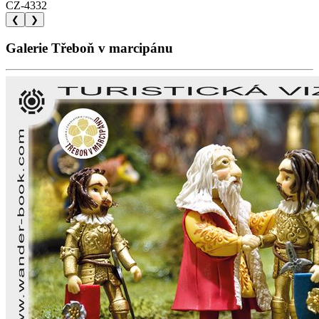
CZ-4332
❮
❯
Galerie Třeboň v marcipánu