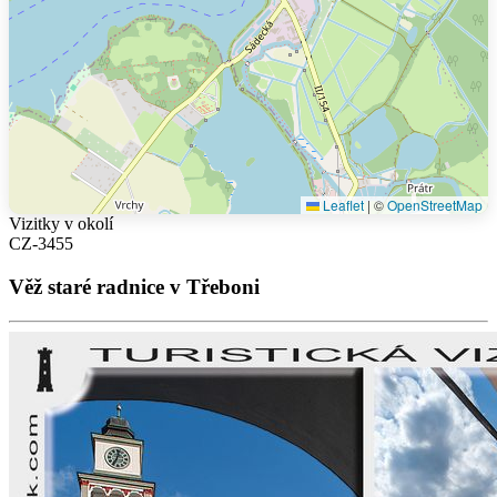
Leaflet
|
©
OpenStreetMap
Vizitky v okolí
CZ-3455
Věž staré radnice v Třeboni