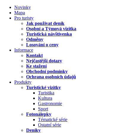
Novinky
Mapa
Pro turisty
Jak používat deník
Osobní a Týmová vizitka
Turistická návštívenka
Odměny
Losování o ceny
Informace
Kontakt
Nejčastější dotazy
Ke stažení
Obchodní podmínky
Ochrana osobních údajů
Produkty
Turistické vizitky
Turistika
Kultura
Gastronomie
Sport
Fotonálepky
Tématické série
Ostatní série
Deníky