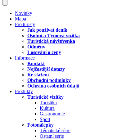
Novinky
Mapa
Pro turisty
Jak používat deník
Osobní a Týmová vizitka
Turistická návštívenka
Odměny
Losování o ceny
Informace
Kontakt
Nejčastější dotazy
Ke stažení
Obchodní podmínky
Ochrana osobních údajů
Produkty
Turistické vizitky
Turistika
Kultura
Gastronomie
Sport
Fotonálepky
Tématické série
Ostatní série