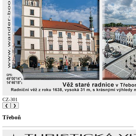
CZ-301
❮
❯
Třeboň