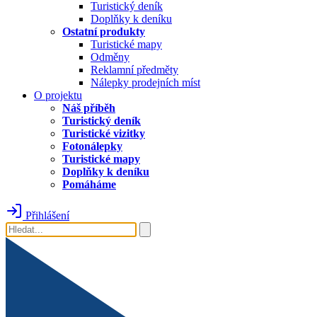
Turistický deník
Doplňky k deníku
Ostatní produkty
Turistické mapy
Odměny
Reklamní předměty
Nálepky prodejních míst
O projektu
Náš příběh
Turistický deník
Turistické vizitky
Fotonálepky
Turistické mapy
Doplňky k deníku
Pomáháme
Přihlášení