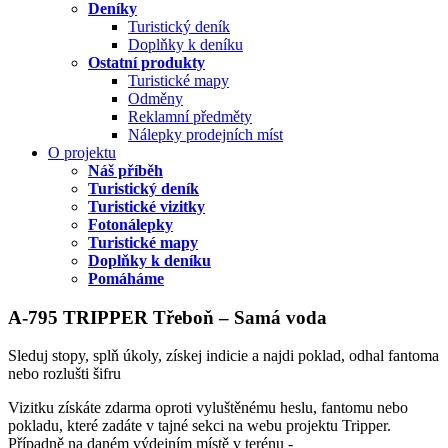
Deníky
Turistický deník
Doplňky k deníku
Ostatní produkty
Turistické mapy
Odměny
Reklamní předměty
Nálepky prodejních míst
O projektu
Náš příběh
Turistický deník
Turistické vizitky
Fotonálepky
Turistické mapy
Doplňky k deníku
Pomáháme
A-795 TRIPPER Třeboň – Samá voda
Sleduj stopy, splň úkoly, získej indicie a najdi poklad, odhal fantoma
nebo rozlušti šifru
Vizitku získáte zdarma oproti vyluštěnému heslu, fantomu nebo
pokladu, které zadáte v tajné sekci na webu projektu Tripper.
Případně na daném výdejním místě v terénu -