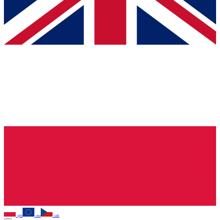
pln
eur
czk