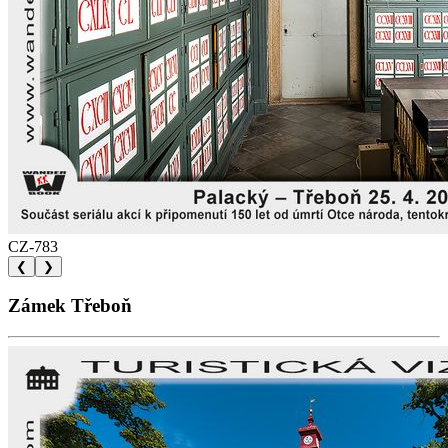
CZ-783
❮
❯
Zámek Třeboň