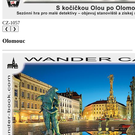
CZ-1057
❮
❯
Olomouc