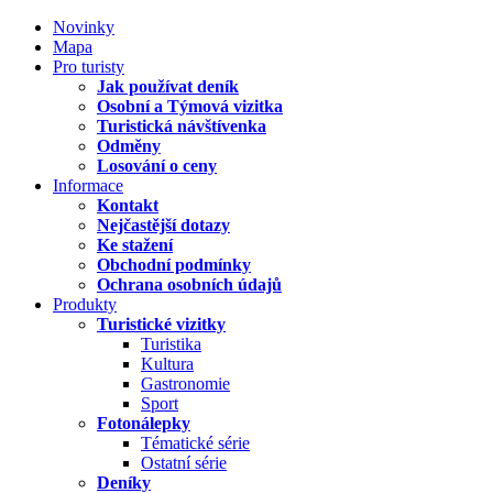
Novinky
Mapa
Pro turisty
Jak používat deník
Osobní a Týmová vizitka
Turistická návštívenka
Odměny
Losování o ceny
Informace
Kontakt
Nejčastější dotazy
Ke stažení
Obchodní podmínky
Ochrana osobních údajů
Produkty
Turistické vizitky
Turistika
Kultura
Gastronomie
Sport
Fotonálepky
Tématické série
Ostatní série
Deníky