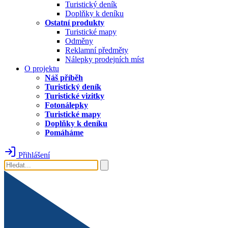
Turistický deník
Doplňky k deníku
Ostatní produkty
Turistické mapy
Odměny
Reklamní předměty
Nálepky prodejních míst
O projektu
Náš příběh
Turistický deník
Turistické vizitky
Fotonálepky
Turistické mapy
Doplňky k deníku
Pomáháme
Přihlášení