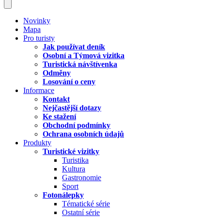
Novinky
Mapa
Pro turisty
Jak používat deník
Osobní a Týmová vizitka
Turistická návštívenka
Odměny
Losování o ceny
Informace
Kontakt
Nejčastější dotazy
Ke stažení
Obchodní podmínky
Ochrana osobních údajů
Produkty
Turistické vizitky
Turistika
Kultura
Gastronomie
Sport
Fotonálepky
Tématické série
Ostatní série