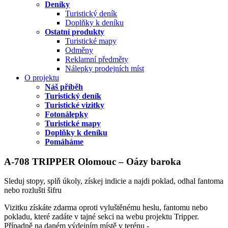
Deníky
Turistický deník
Doplňky k deníku
Ostatní produkty
Turistické mapy
Odměny
Reklamní předměty
Nálepky prodejních míst
O projektu
Náš příběh
Turistický deník
Turistické vizitky
Fotonálepky
Turistické mapy
Doplňky k deníku
Pomáháme
A-708 TRIPPER Olomouc – Oázy baroka
Sleduj stopy, splň úkoly, získej indicie a najdi poklad, odhal fantoma
nebo rozlušti šifru
Vizitku získáte zdarma oproti vyluštěnému heslu, fantomu nebo
pokladu, které zadáte v tajné sekci na webu projektu Tripper.
Případně na daném výdejním místě v terénu -