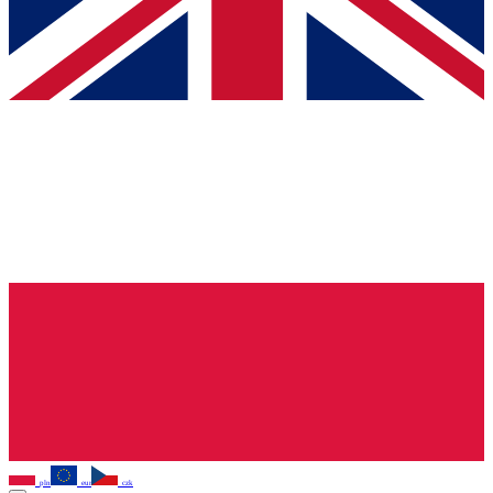
pln
eur
czk