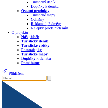
Turistický deník
Doplňky k deníku
Ostatní produkty
Turistické mapy
Odměny
Reklamní předměty
Nálepky prodejních míst
O projektu
Náš příběh
Turistický deník
Turistické vizitky
Fotonálepky
Turistické mapy
Doplňky k deníku
Pomáháme
Přihlášení