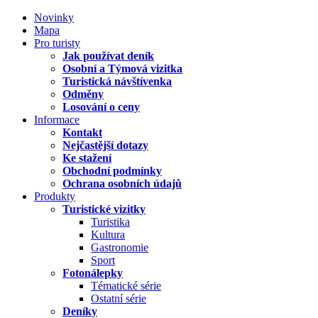
Novinky
Mapa
Pro turisty
Jak používat deník
Osobní a Týmová vizitka
Turistická návštívenka
Odměny
Losování o ceny
Informace
Kontakt
Nejčastější dotazy
Ke stažení
Obchodní podmínky
Ochrana osobních údajů
Produkty
Turistické vizitky
Turistika
Kultura
Gastronomie
Sport
Fotonálepky
Tématické série
Ostatní série
Deníky