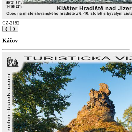
CZ-2182
❮
❯
Káčov