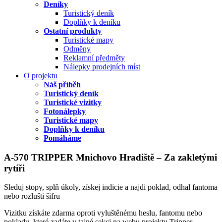
Deníky
Turistický deník
Doplňky k deníku
Ostatní produkty
Turistické mapy
Odměny
Reklamní předměty
Nálepky prodejních míst
O projektu
Náš příběh
Turistický deník
Turistické vizitky
Fotonálepky
Turistické mapy
Doplňky k deníku
Pomáháme
A-570 TRIPPER Mnichovo Hradiště – Za zakletými
rytíři
Sleduj stopy, splň úkoly, získej indicie a najdi poklad, odhal fantoma
nebo rozlušti šifru
Vizitku získáte zdarma oproti vyluštěnému heslu, fantomu nebo
pokladu, které zadáte v tajné sekci na webu projektu Tripper.