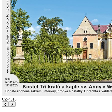
CZ-4318
❮
❯