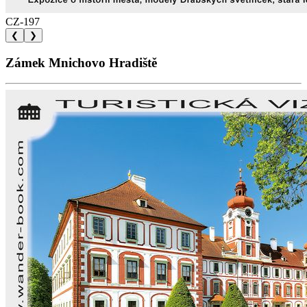
CZ-197
❮
❯
Zámek Mnichovo Hradiště