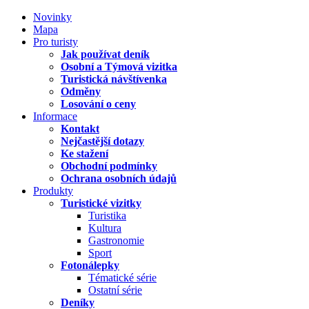
Novinky
Mapa
Pro turisty
Jak používat deník
Osobní a Týmová vizitka
Turistická návštívenka
Odměny
Losování o ceny
Informace
Kontakt
Nejčastější dotazy
Ke stažení
Obchodní podmínky
Ochrana osobních údajů
Produkty
Turistické vizitky
Turistika
Kultura
Gastronomie
Sport
Fotonálepky
Tématické série
Ostatní série
Deníky