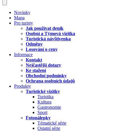
Novinky
Mapa
Pro turisty
Jak používat deník
Osobní a Týmová vizitka
Turistická návštívenka
Odměny
Losování o ceny
Informace
Kontakt
Nejčastější dotazy
Ke stažení
Obchodní podmínky
Ochrana osobních údajů
Produkty
Turistické vizitky
Turistika
Kultura
Gastronomie
Sport
Fotonálepky
Tématické série
Ostatní série