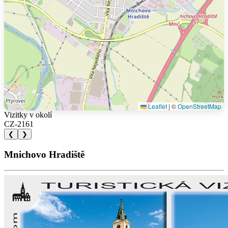
Leaflet
|
©
OpenStreetMap
Vizitky v okolí
CZ-2161
❮
❯
Mnichovo Hradiště