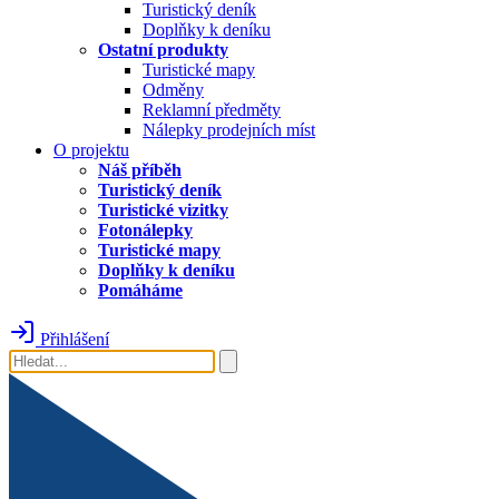
Turistický deník
Doplňky k deníku
Ostatní produkty
Turistické mapy
Odměny
Reklamní předměty
Nálepky prodejních míst
O projektu
Náš příběh
Turistický deník
Turistické vizitky
Fotonálepky
Turistické mapy
Doplňky k deníku
Pomáháme
Přihlášení