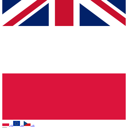
pln
eur
czk