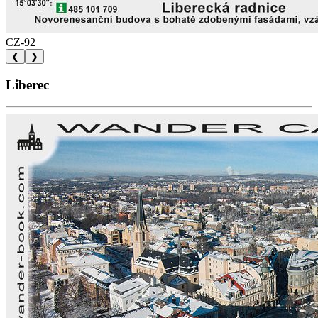
CZ-92
❮
❯
Liberec