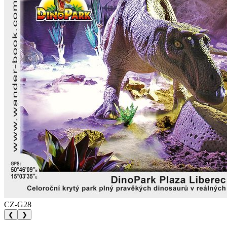
CZ-G28
❮
❯