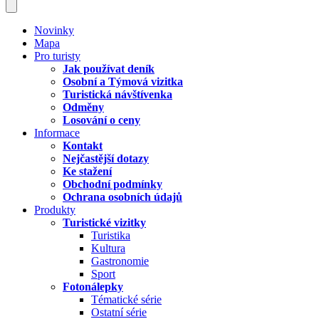
Novinky
Mapa
Pro turisty
Jak používat deník
Osobní a Týmová vizitka
Turistická návštívenka
Odměny
Losování o ceny
Informace
Kontakt
Nejčastější dotazy
Ke stažení
Obchodní podmínky
Ochrana osobních údajů
Produkty
Turistické vizitky
Turistika
Kultura
Gastronomie
Sport
Fotonálepky
Tématické série
Ostatní série