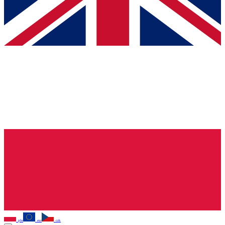
pln
eur
czk