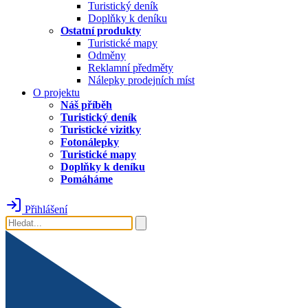
Turistický deník
Doplňky k deníku
Ostatní produkty
Turistické mapy
Odměny
Reklamní předměty
Nálepky prodejních míst
O projektu
Náš příběh
Turistický deník
Turistické vizitky
Fotonálepky
Turistické mapy
Doplňky k deníku
Pomáháme
Přihlášení