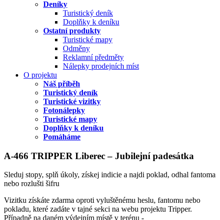
Deníky
Turistický deník
Doplňky k deníku
Ostatní produkty
Turistické mapy
Odměny
Reklamní předměty
Nálepky prodejních míst
O projektu
Náš příběh
Turistický deník
Turistické vizitky
Fotonálepky
Turistické mapy
Doplňky k deníku
Pomáháme
A-466 TRIPPER Liberec – Jubilejní padesátka
Sleduj stopy, splň úkoly, získej indicie a najdi poklad, odhal fantoma
nebo rozlušti šifru
Vizitku získáte zdarma oproti vyluštěnému heslu, fantomu nebo
pokladu, které zadáte v tajné sekci na webu projektu Tripper.
Případně na daném výdejním místě v terénu -