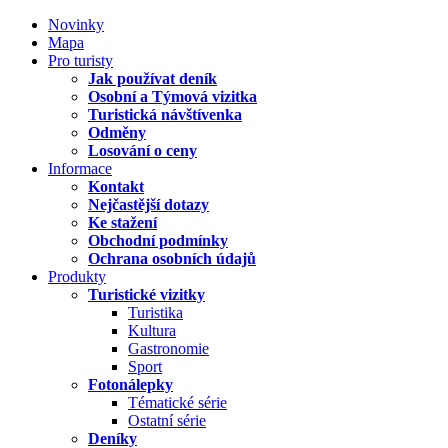
Novinky
Mapa
Pro turisty
Jak používat deník
Osobní a Týmová vizitka
Turistická návštívenka
Odměny
Losování o ceny
Informace
Kontakt
Nejčastější dotazy
Ke stažení
Obchodní podmínky
Ochrana osobních údajů
Produkty
Turistické vizitky
Turistika
Kultura
Gastronomie
Sport
Fotonálepky
Tématické série
Ostatní série
Deníky