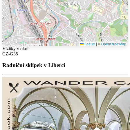
Leaflet
|
©
OpenStreetMap
Vizitky v okolí
CZ-G35
Radniční sklípek v Liberci