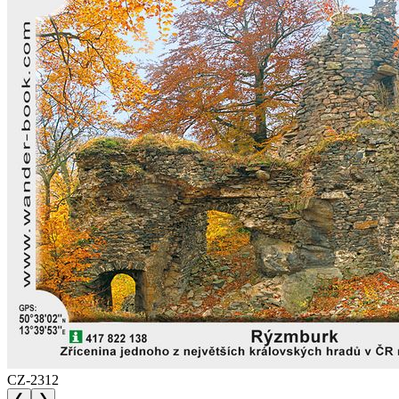
CZ-2312
❮
❯