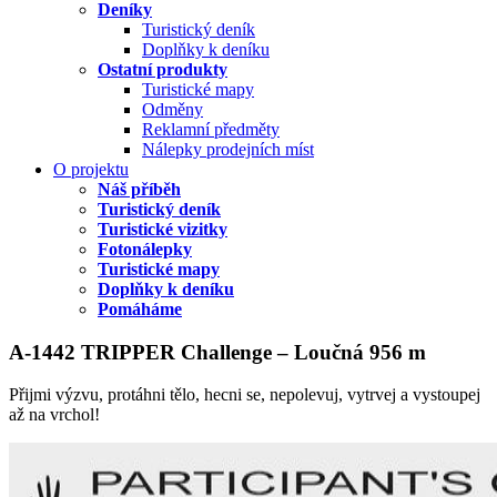
Deníky
Turistický deník
Doplňky k deníku
Ostatní produkty
Turistické mapy
Odměny
Reklamní předměty
Nálepky prodejních míst
O projektu
Náš příběh
Turistický deník
Turistické vizitky
Fotonálepky
Turistické mapy
Doplňky k deníku
Pomáháme
A-1442 TRIPPER Challenge – Loučná 956 m
Přijmi výzvu, protáhni tělo, hecni se, nepolevuj, vytrvej a vystoupej
až na vrchol!