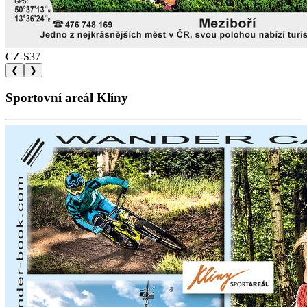
CZ-S37
❮
❯
Sportovní areál Klíny