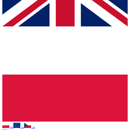
pln
eur
czk