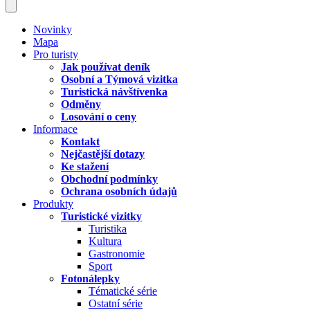
Novinky
Mapa
Pro turisty
Jak používat deník
Osobní a Týmová vizitka
Turistická návštívenka
Odměny
Losování o ceny
Informace
Kontakt
Nejčastější dotazy
Ke stažení
Obchodní podmínky
Ochrana osobních údajů
Produkty
Turistické vizitky
Turistika
Kultura
Gastronomie
Sport
Fotonálepky
Tématické série
Ostatní série