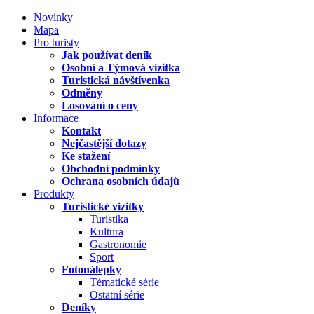
Novinky
Mapa
Pro turisty
Jak používat deník
Osobní a Týmová vizitka
Turistická návštívenka
Odměny
Losování o ceny
Informace
Kontakt
Nejčastější dotazy
Ke stažení
Obchodní podmínky
Ochrana osobních údajů
Produkty
Turistické vizitky
Turistika
Kultura
Gastronomie
Sport
Fotonálepky
Tématické série
Ostatní série
Deníky