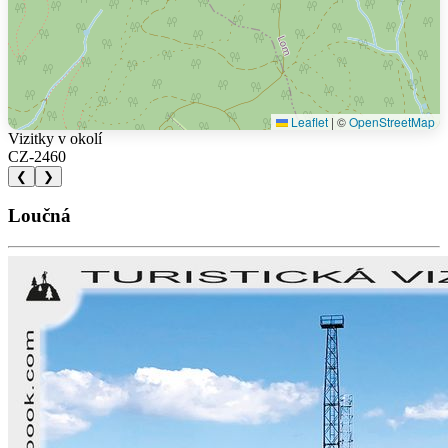
Leaflet
|
©
OpenStreetMap
Vizitky v okolí
CZ-2460
❮
❯
Loučná