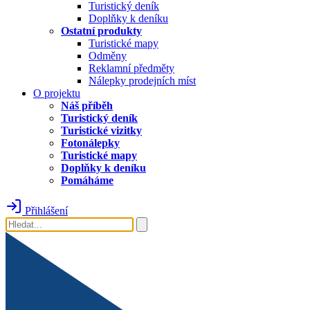
Turistický deník
Doplňky k deníku
Ostatní produkty
Turistické mapy
Odměny
Reklamní předměty
Nálepky prodejních míst
O projektu
Náš příběh
Turistický deník
Turistické vizitky
Fotonálepky
Turistické mapy
Doplňky k deníku
Pomáháme
Přihlášení