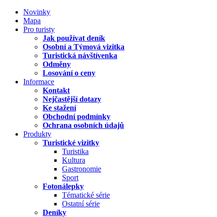
Novinky
Mapa
Pro turisty
Jak používat deník
Osobní a Týmová vizitka
Turistická návštívenka
Odměny
Losování o ceny
Informace
Kontakt
Nejčastější dotazy
Ke stažení
Obchodní podmínky
Ochrana osobních údajů
Produkty
Turistické vizitky
Turistika
Kultura
Gastronomie
Sport
Fotonálepky
Tématické série
Ostatní série
Deníky