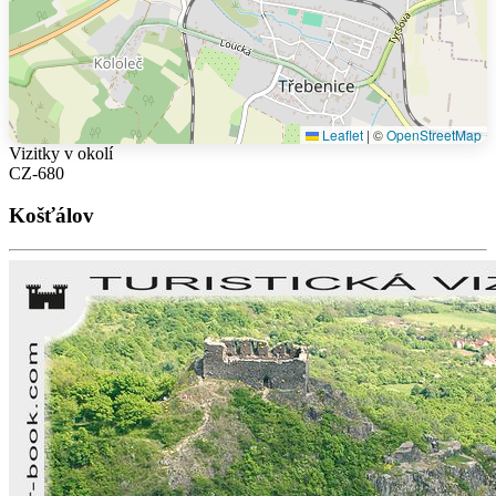
Leaflet
|
©
OpenStreetMap
Vizitky v okolí
CZ-680
Košťálov