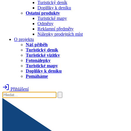
Turistický deník
Doplňky k deníku
Ostatní produkty
Turistické mapy
Odměny
Reklamní předměty
Nálepky prodejních míst
O projektu
Náš příběh
Turistický deník
Turistické vizitky
Fotonálepky
Turistické mapy
Doplňky k deníku
Pomáháme
Přihlášení