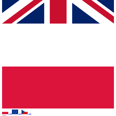
pln
eur
czk