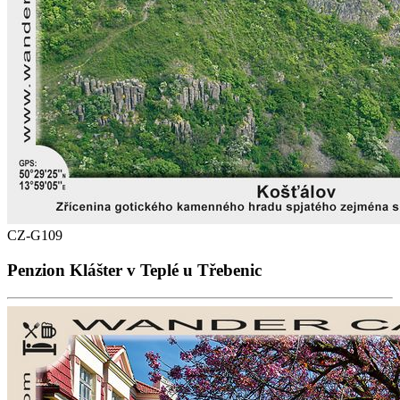
CZ-G109
Penzion Klášter v Teplé u Třebenic