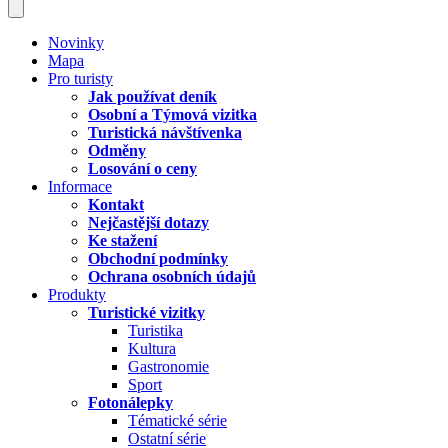
Novinky
Mapa
Pro turisty
Jak používat deník
Osobní a Týmová vizitka
Turistická návštívenka
Odměny
Losování o ceny
Informace
Kontakt
Nejčastější dotazy
Ke stažení
Obchodní podmínky
Ochrana osobních údajů
Produkty
Turistické vizitky
Turistika
Kultura
Gastronomie
Sport
Fotonálepky
Tématické série
Ostatní série