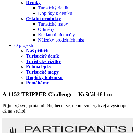
Deníky
Turistický deník
Doplňky k deníku
Ostatní produkty
Turistické mapy
Odměny
Reklamní předměty
Nálepky prodejních míst
O projektu
Náš příběh
Turistický deník
Turistické vizitky
Fotonálepky
Turistické mapy
Doplňky k deníku
Pomáháme
A-1152 TRIPPER Challenge – Košťál 481 m
Přijmi výzvu, protáhni tělo, hecni se, nepolevuj, vytrvej a vystoupej
až na vrchol!